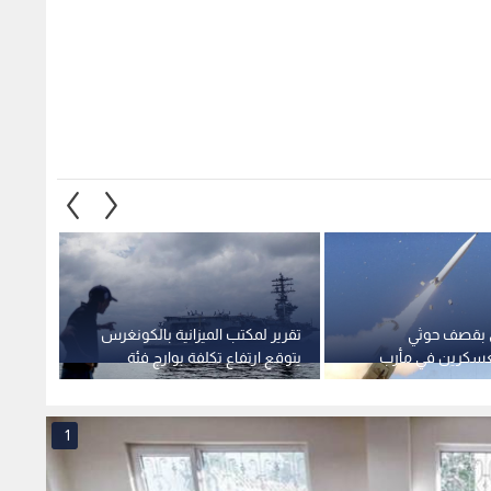
ى بقصف حوثي
تقرير لمكتب الميزانية بالكونغرس
"الحرس
سكرين في مأرب
يتوقع ارتفاع تكلفة بوارج فئة
إرهابي
ليمن
ترمب لـ 275 مليار دولار
سيستا
1