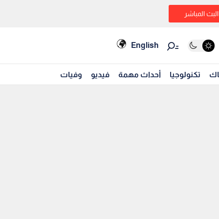
البث المباشر
English
اك
تكنولوجيا
أحداث مهمة
فيديو
وفيات