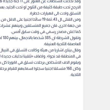
وقد تحدثت السلطات ع
الارجح تحت طبقة كثيفة من الثلوج او تحت الجليد، بع
التسلق وادت الى انهيارات خطرة.
ومن القتلى ال 43، ثمة 19 سائحا اجنبيا على الاقل من كندا واسرائيل وبولندا وسلوفاكيا والهند وفيتنام.
من جهة اخرى، فان جميع المتسلقين وبينهم عشرات الا
كما اعلن مصدر رسمي في وقت سابق أمس.
وتق
العاصفة الثلجية العنيفة.
وقال بيناي اشاريا من هيئة وكالات التسلق في النيبال
في المنطقة قد نجوا». واضاف «تلقينا نداءات جديدة لل
ويقوم الاف الاشخاص برحلات تسلق في انابورنا كل 
وكان 168 متسلقا اجنبيا سجلوا اسماءهم للقيام
الثلجية.