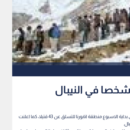
رؤيا - أ ف ب - اسفرت العاصفة الثلجية التي ضربت في بداية الاسبوع منطقة انابورنا للتسلق عن 43 قتيلا، كما اعلنت
ال.