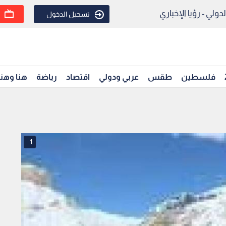
ولي - رؤيا الإخباري
تسجيل الدخول
فلسطين
طقس
عربي ودولي
اقتصاد
رياضة
هنا وهن
1