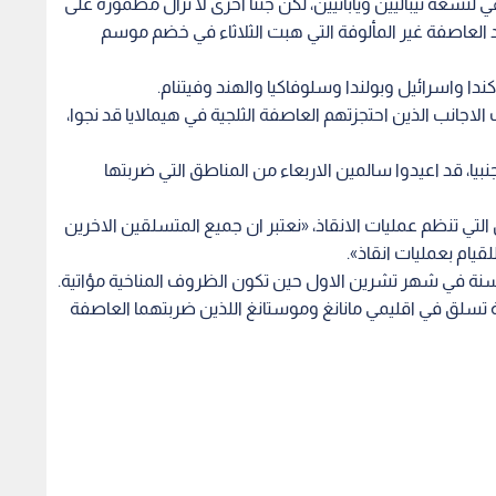
ن العثور على 11 جثة جديدة هي لتسعة نيباليين ويابانيين، لكن جثثا اخرى لا تزال مطمورة على
د العاصفة غير المألوفة التي هبت الثلاثاء في خضم موسم
جانب الذين احتجزتهم العاصفة الثلجية في هيمالايا قد نجوا،
ول الشرطة ان 385 شخصا بالاجمال، بينهم 180 اجنبيا، قد اعيدوا سالمين الاربعاء من المناطق التي ضربتها
 التي تنظم عمليات الانقاذ، «نعتبر ان جميع المتسلقين الاخرين
قيام بعمليات انقاذ».
سنة في شهر تشرين الاول حين تكون الظروف المناخية مؤاتية.
 برحلة تسلق في اقليمي مانانغ وموستانغ اللذين ضربتهما العاصفة