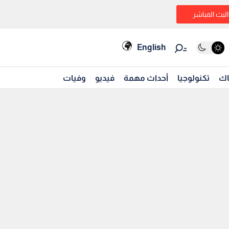
البث المباشر
English
اك
تكنولوجيا
أحداث مهمة
فيديو
وفيات