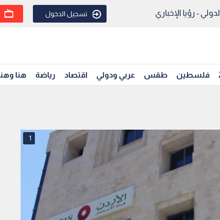
ولي - رؤيا الإخباري
تسجيل الدخول
فلسطين
طقس
عربي ودولي
اقتصاد
رياضة
هنا وهن
1