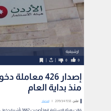
ارشيفية
0
0
إصدار 426 معا
منذ بداية العام
نشر :
15:58 2019/3/4
|
اقتصاد
قالت هيئة الاستثمار إنها أصدرت 3662 تأشيرة دخول إلى المملكة منذ بداية العام 2019.