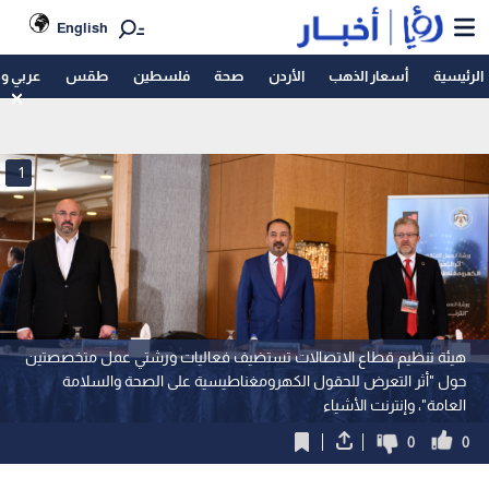
English
الرئيسية
أسعار الذهب
الأردن
صحة
فلسطين
طقس
عربي و
1
هيئة تنظيم قطاع الاتصالات تستضيف فعاليات ورشتي عمل متخصصتين
حول "أثر التعرض للحقول الكهرومغناطيسية على الصحة والسلامة
العامة"، وإنترنت الأشياء
0
0