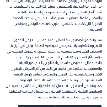
الرابطة تقوم عبر برنامج GSMA لبناء القدرات الذي يتألف من سلسلة
من الدورات التدريبية للمنظمين- بمشاركة الخبرات والسياسات من
شتى أنحاء العالم لتعظيم الفائدة ولتوضيح السياسات الناجعة
والفضلى عالميا لضمان استمرارية الاستثمار في شبكات الخدمة
الخلوية التي اضحت الأساس المتين للاقتصاد الرقمي ومجتمع
المعرفة.
هذا وتتضمن أجندة ورشة العمل المتعلقة بأثر التعرض للحقول
الكهرومغناطيسية العديد من المواضيع الهامة، والتي من أبرزها:
الموجات الكهرومغناطيسية من حيث المصدر والبحوث العلمية في
دراسة آثار التعرض لها، القيم المسموح بها للتعرض البشري،
بالإضافة إلى تخصيص جلسة لزيادة الوعي العام بدور الهيئة
والممارسات المتبعة من جانبها في الحد من آثار التعرض للحقول
الكهرومغناطيسية على الصحة والسلامة العامة كونها الجهة
المعنية بترخيص ومراقبة استخدامطيف الترددات الراديوية.
كما وتتضمن أجندة ورشة العمل المتعلقة بإنترنت الأشياء العديد من
المواضيع التقنية والتنظيمية الهامة وبما يشمل الجوانب المتعلقة
به من النواحي التنظيمية والاقتصادية والفنية.