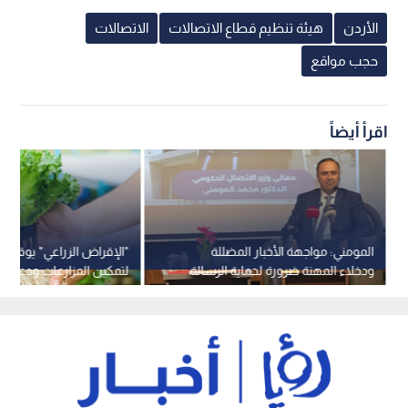
الأردن
هيئة تنظيم قطاع الاتصالات
الاتصالات
حجب مواقع
اقرأ أيضاً
المومني: مواجهة الأخبار المضللة
"الإقراض الزراعي" يوقع م
ودخلاء المهنة ضرورة لحماية الرسالة
لتمكين المزارعات ودعم 
الإعلامية -فيديو
الإنتاجية