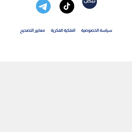
سياسة الخصوصية
الملكية الفكرية
معايير التصحيح
لنيابة "الإسرائيلية" توجه لائحة اتهام لمستوطن قتل...