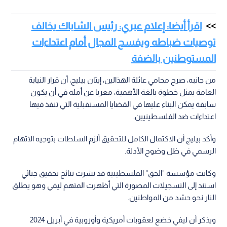
اقرأ أيضا: إعلام عبري: رئيس الشاباك يخالف
توصيات ضباطه ويفسح المجال أمام اعتداءات
المستوطنين بالضفة
من جانبه، صرح محامي عائلة الهذالين، إيتان بيليج، أن قرار النيابة
العامة يمثل خطوة بالغة الأهمية، معربا عن أمله في أن يكون
سابقة يمكن البناء عليها في القضايا المستقبلية التي تنفذ فيها
اعتداءات ضد الفلسطينيين.
وأكد بيليج أن الاكتمال الكامل للتحقيق ألزم السلطات بتوجيه الاتهام
الرسمي في ظل وضوح الأدلة.
وكانت مؤسسة "الحق" الفلسطينية قد نشرت نتائج تحقيق جنائي
استند إلى التسجيلات المصورة التي أظهرت المتهم ليفي وهو يطلق
النار نحو حشد من المواطنين.
ويذكر أن ليفي خضع لعقوبات أمريكية وأوروبية في أبريل 2024