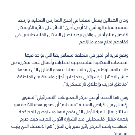
وكان الهذالين يعمل معلما في إحدى المدارس المحلية، وارتبط
اسمه بالفيلم الوثائقي "لا أرض أخرى" الحائز على جائزة الأوسكار
لأفضل فيلم أجنبي، والذي يرصد نضال السكان الفلسطينيين في
كفاحهم لمنع هدم منازلهم.
وتقع قرية أم الخير في منطقة مسافر يطا التي تواجه فيها
التجمعات السكانية الفلسطينية اعتداءات وأعمال عنف متكررة من
جانب المستوطنين، إلى جانب عمليات هدم المنازل التي ينفذها
جيش الاحتلال الإسرائيلي بعد إعلان أجزاء واسعة من المنطقة
"مناطق تدريب وإطلاق نار عسكرية".
وفي هذا الصدد، أوضح مركز المعلومات "الإسرائيلي" لحقوق
الإنسان في الأراضي المحتلة "بتسيليم" أن صدور هذه اللائحة هو
استثناء يمثل المرة الأولى التي يقدم فيها مستوطن للمحاكمة
بتهمة مقتل فلسطيني منذ الشرارة الأولى للحرب، حيث صرح
المتهدث باسم المركز يائير دفير بأن القرار "هو الاستثناء الذي يثبت
القاعدة".