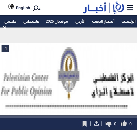
English
الرئيسية
أسعار الذهب
الأردن
مونديال 2026
فلسطين
طقس
1
0
0