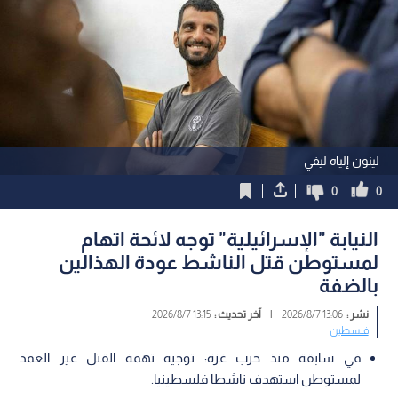
لينون إلياه ليفي
0
0
النيابة "الإسرائيلية" توجه لائحة اتهام
لمستوطن قتل الناشط عودة الهذالين
بالضفة
نشر :
13:06 2026/8/7
|
آخر تحديث :
13:15 2026/8/7
فلسطين
في سابقة منذ حرب غزة: توجيه تهمة القتل غير العمد
لمستوطن استهدف ناشطا فلسطينيا.