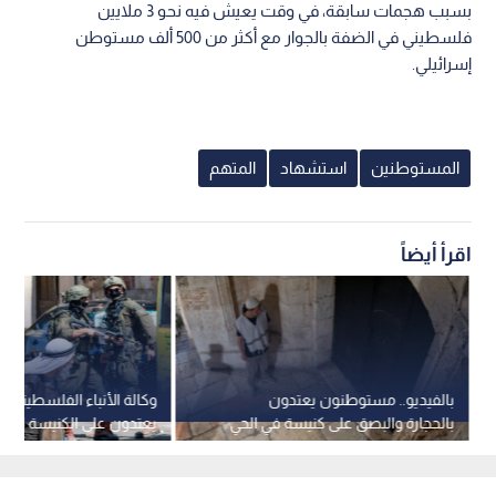
بسبب هجمات سابقة، في وقت يعيش فيه نحو 3 ملايين
فلسطيني في الضفة بالجوار مع أكثر من 500 ألف مستوطن
إسرائيلي.
المستوطنين
استشهاد
المتهم
اقرأ أيضاً
بالفيديو.. مستوطنون يعتدون
وكالة الأنباء الفلسطينية
بالحجارة والبصق على كنيسة في الحي
يعتدون على الكنيسة الأرم
الأرمني بالقدس المحتلة
القدس وجيش الاحتلال ي
اعتقالاته في الضفة