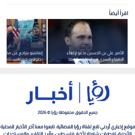
اقرأ أيضاً
الأمير علي بن الحسين يدعو لإلغاء
إنفانتينو يتراجع عن مخط
الاقتراع السري في انتخابات الفيفا
بطولات فيفا لمستثمرين
جميع الحقوق محفوظة رؤيا © 2026
موقع إخباري أردني تابع لقناة رؤيا الفضائية. تابعوا معنا آخر الأخبار المحلية
الأردنية، تغطيات شاملة لأخبار فلسطين، وأبرز التقارير والمستجدات