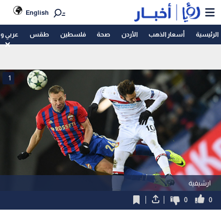
English
الرئيسية
أسعار الذهب
الأردن
صحة
فلسطين
طقس
عربي و
1
ارشيفية
0
0