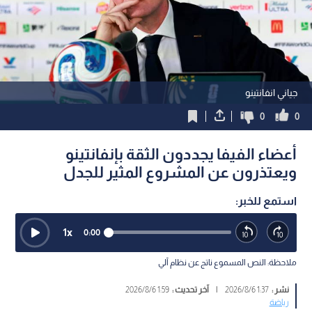
جياني انفانتينو
0
0
أعضاء الفيفا يجددون الثقة بإنفانتينو
ويعتذرون عن المشروع المثير للجدل
استمع للخبر:
1
x
0:00
ملاحظة: النص المسموع ناتج عن نظام آلي
نشر :
1:37 2026/8/6
|
آخر تحديث :
1:59 2026/8/6
رياضة