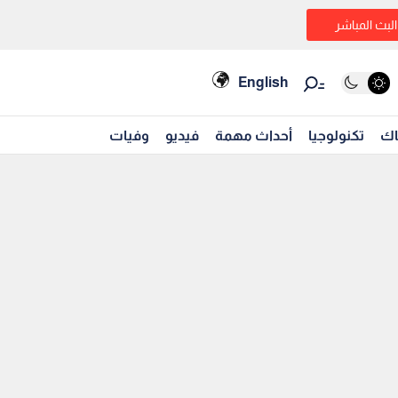
البث المباشر
English
اك
تكنولوجيا
أحداث مهمة
فيديو
وفيات