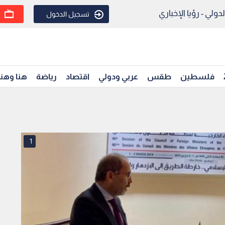
ولي - رؤيا الإخباري
تسجيل الدخول
فلسطين
طقس
عربي ودولي
اقتصاد
رياضة
هنا وهن
1