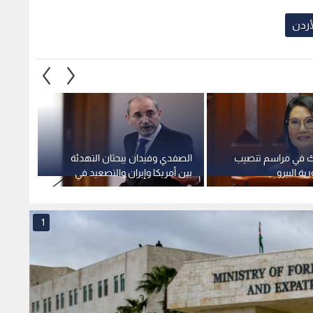
لأردن
ك في مراسم تنصيب
الصفدي وفيدان يبحثان التهدئة
الصفدي
ة البيرو
بين أمريكا وإيران والتصعيد في
تدفع ا
غزة والقدس
1