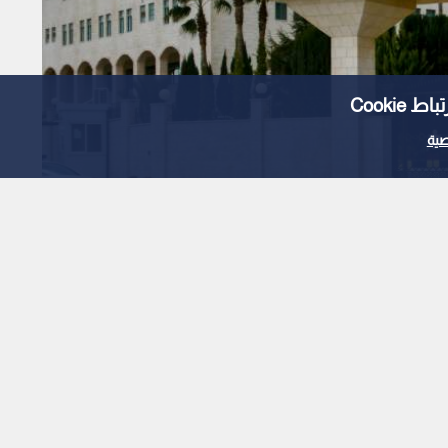
Cooki
ية
بقرار هولندا حظر استيراد
نات الإسرائيلية