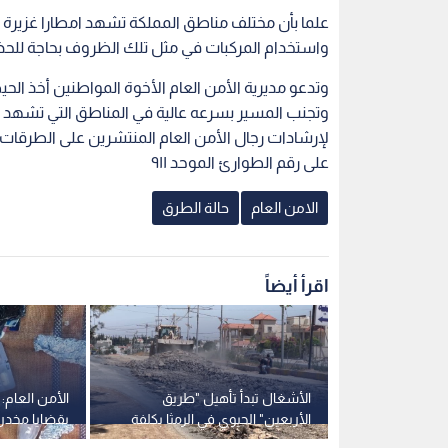
علما بأن مختلف مناطق المملكة تشهد امطارا غزيرة
واستخدام المركبات في مثل تلك الظروف بحاجة للحذ
وتدعو مديرية الأمن العام الأخوة المواطنين أخذ الحي
وتجنب المسير بسرعه عالية في المناطق التي تشهد تساق
لإرشادات رجال الأمن العام المنتشرين على الطرقات
على رقم الطوارئ الموحد ٩١١
الامن العام
حالة الطرق
اقرأ أيضاً
الطرق
الأشغال تبدأ تأهيل "طريق
الطنيب..
الأربعين" الحيوي في الرمثا بكلفة
بقضايا مخدرا
لـ"من هنا
1.46 مليون دينار -فيديو
مداهمة مركبت