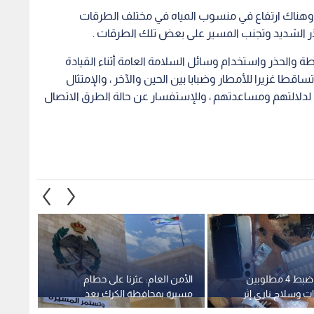
 وهناك ارتفاع في منسوب المياه في مختلف الطرقات
ر الشديد وتجنب المسير على بعض تلك الطرقات .
طة والحذر واستخدام وسائل السلامة العامة أثناء القيادة
طا غزيرا للأمطار وضبابا بين الحين والآخر ، والإمتثال
 لدلالتهم ومساعدتهم ، وللإستفسار عن حالة الطرق الاتصال
الأمن العام: ضبط 4 مطلوبين
الأمن العام: عثرنا على حطام
أمانة 
ت وسلاح ناري إثر
مسيرة بمحافظة الكرك بعد
وتعبي
هم بمخيم إربد
اعتراضها ودون تسجيل إصابات
القويس