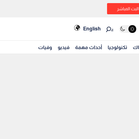
البث المباشر
English
اك
تكنولوجيا
أحداث مهمة
فيديو
وفيات