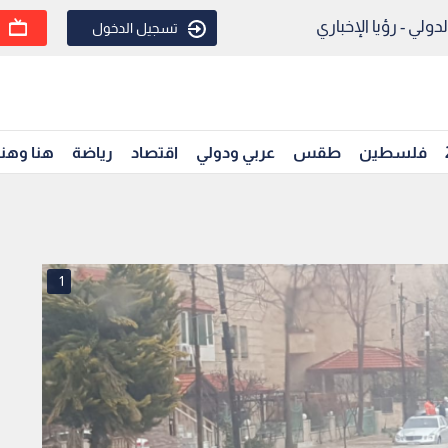
ولي - رؤيا الإخباري
تسجيل الدخول
فلسطين
طقس
عربي ودولي
اقتصاد
رياضة
هنا وهن
1