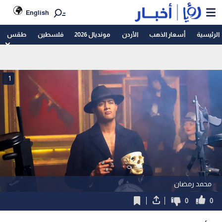
English
الرئيسية
أسعار الذهب
الأردن
مونديال 2026
فلسطين
طقس
1
محمد رمضان
0
0