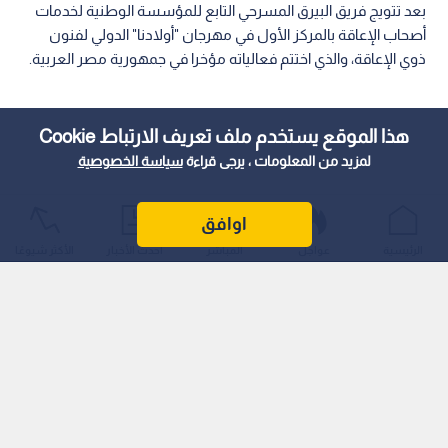
بعد تتويج فريق البيرق المسرحي التابع للمؤسسة الوطنية لخدمات
أصحاب الإعاقة بالمركز الأول في مهرجان "أولادنا" الدولي لفنون
ذوي الإعاقة، والذي اختتم فعالياته مؤخرا في جمهورية مصر العربية.
هذا الموقع يستخدم ملف تعريف الارتباط Cookie
لمزيد من المعلومات ، يرجى قراءة
سياسة الخصوصية
اوافق
الرئيسية
عواجل
المباشر
أحدث الأخبار
الأكثر شيوعًا
ويعد هذا الفوز تجسيدا حيا للمواهب الفنية الاستثنائية والإبداعات
التي يتمتع بها أعضاء الفريق من ذوي الإعاقة، حيث نجحوا في رفع
راية الوطن عاليا وتقديم أداء مسرحي أبهر الحضور ولجنة التحكيم.
إنجاز يرفع راية البحرين