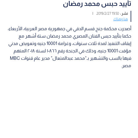
تأييد حبس محمد رمضان
نشر :
19:50 2019/2/27
|
هنا وهناك
أصدرت محكمة جنح قسم الدقي في جمهورية مصر العربية، الأربعاء،
حكما بتأييد حبس الفنان المصري محمد رمضان ستة أشهر مع
إيقاف التنفيذ لمدة ثلاث سنوات، وغرامة 10001 جنيه وتعويض مدني
مؤقت 10001 جنيه، وذلك في الجنحة رقم ١٠٨٦٦ لسنة ٢٠١٨ المتهم
فيها بالسب والتشهير بـ"محمد عبدالمتعال" مدير عام قنوات MBC
مصر.