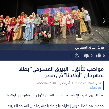
فريق البيرق المسرحي
0
0
مواهب تتألق.. "البيرق المسرحي" بطلا
لمهرجان "أولادنا" في مصر
نشر :
20:28 2025/9/26
|
آخر تحديث :
20:48 2025/9/26
هنا وهناك
"البيرق" لذوي الإعاقة يحصدون المركز الأول في مهرجان "أولادنا"
حققت مملكة البحرين إنجازا فنيا وثقافيا مشرفا على الساحة العربية،