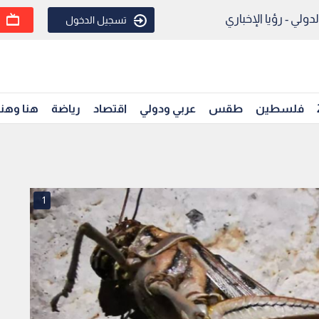
ولي - رؤيا الإخباري
تسجيل الدخول
فلسطين
طقس
عربي ودولي
اقتصاد
رياضة
هنا وهن
1