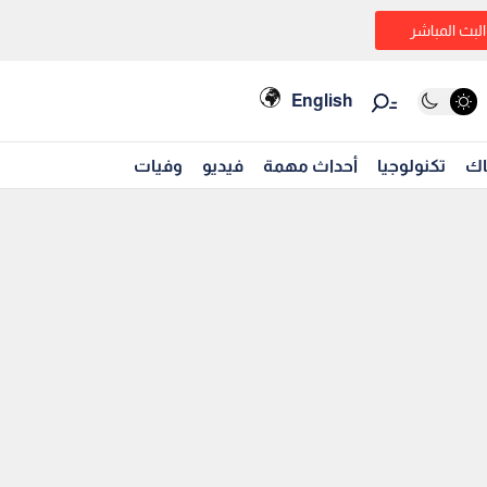
البث المباشر
English
اك
تكنولوجيا
أحداث مهمة
فيديو
وفيات