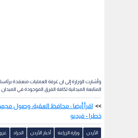
وأشارت الوزارة إلى ان غرفة العمليات منعقدة برئاسة و
المتابعة الميدانية لكافة الفرق الموجودة في الميدان.
اقرأ أيضا : محافظ العقبة: وصول مجم
خطرا - فيديو
الأردن
وزارة الزراعة
أخبار الأردن
الجراد
غزو 
اقرأ أيضاً
متابعة شكاوى
الأشغال تنهي صيانة طرق بـ 3.9
الملك: الأرد
لاغ عبر
مليون دينار في إقليم الجنوب
المقدسات.. 
الاضطرابات 