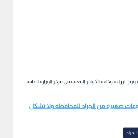
زير الزراعة وكافة الكوادر المعنية في مركز الوزارة اضافة
وعات صغيرة من الجراد للمحافظة ولا تشكل
الجراد
ن مستمر في حماية
الملك يستقبل وفد اللجنة الوزارية
الملك:
ونحذر من استغلال
العربية -فيديو
إسلامي
لفرض واقع جديد
الإسرائ
الأقص