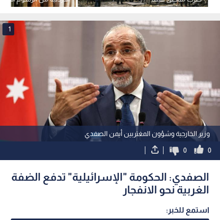
ميزة تنافسية غير مسبوقة
1
وزير الخارجية وشؤون المغتربين أيمن الصفدي
0
0
الصفدي: الحكومة "الإسرائيلية" تدفع الضفة
الغربية نحو الانفجار
استمع للخبر: