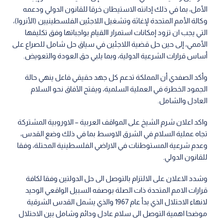
الأمل، بما في ذلك إدانته الاستيطان خرقا للقانون الدولي ودعمه
وكالة الأمم المتحدة لإغاثة وتشغيل اللاجئين الفلسطينيين (الأنروا)،
التي يجب ان تزود إمكانات استمرار االقيام بواجباتها وفق تكليفها
الأممي، إلى حين حل قضية اللاجئين في سياق حل شامل للصراع على
أساس قرارات الشرعية الدولية، وبما يلبي حق العودة والتعويض.
وأكد الصفدي أن المملكة تدعم كل جهد حقيقي فاعل ينهي حالة
الجمود الخطرة في العملية السلمية، ويفتح الآفاق نحو السلام
العادل والشامل.
واكد اعلان شرم الشيخ على المواقف العربية – الاوروبية المشتركة
تجاه عملية السلام في الشرق الاوسط بما في ذلك وضع القدس،
وعدم شرعية المستوطنات في الاراضي الفلسطينية المحتلة، وفقا
للقانون الدولي.
وشدد الاعلان على الالتزام بالتوصل الى حل الدولتين وفقا لكافة
قرارات الامم المتحدة ذات الصلة بوصفه السبيل الواقعي الوحيد
لانهاء الاحتلال الذي بدأ عام 1967 والذي يشمل القدس الشرقية
موضحا اهمية التوصل الى سلام عادل ودائم وشامل بين الاحتلال