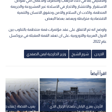
والاقليمي بما في ذلك الارهاب والتطرف والاعمال التي تقوض
الاستقرار ،والانتشار والاتجار في الاسلحة غير المشروعة والجريمة
المنظمة، واكدت ان السلام والامن وحقوق الانسان والتنمية
الاقتصادية مترابطة ويعضد بعضا البعض.
واوضح انه تم الاتفاق على عقد مؤتمرات قمة منتظمة بالتناوب بين
الدول العربية والاوروبية ،على ان تعقد القمة المقبلة في بروكسل
عام 2022.
الاردن
شرم الشيخ
وزير الخارجية ايمن الصفدي
اقرأ أيضاً
الأردن يعزي اليابان بضحايا الزلزال الذي
يعرب القضاة: إعفاء صادرا
ضرب مناطق فيها
الأردنية من الرسوم الأمري