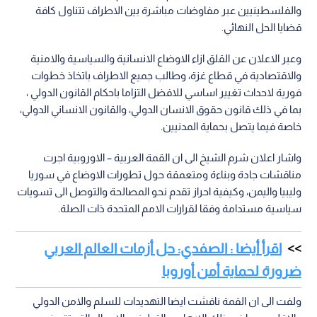
والفلسطينيين عبر مفاوضات مباشرة بين الاطراف تتناول كافة
قضايا الحل النهائي.
وعبر الاعلان عن القلق ازاء الاوضاع الانسانية والسياسية والامنية
والاقتصادية في قطاع غزة، وطالب جميع الاطراف باتخاذ خطوات
فورية لاحداث تغيير اساسي للافضل التزاما باحكام القانون الدولي ،
بما في ذلك قانون حقوق الانسان الدولي، والقانون الانساني الدولي،
خاصة فيما يتصل بحماية المدنيين.
واشار اعلان شرم الشيخ الى ان القمة العربية – الاوروبية اجرت
مناقشات جادة وبناءة ومتعمقة حول تطورات الاوضاع في سوريا
وليبيا واليمن، وكيفية احراز تقدم نحو المصالحة والتوصل الى تسويات
سياسية مستدامة وفقا لقرارات الامم المتحدة ذات الصلة.
اقرأ أيضا : الصفدي: حل أزمات العالم العربي
ضرورة لحماية أمن أوروبا
ولفت الى ان القمة ناقشت ايضا التهديدات للسلم والامن الدولي