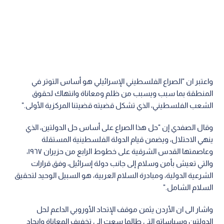
واعتبر ان "الصراع الفلسطيني الإسرائيلي هو أساس التوتر في
المنطقة بما سبب ويسبب من ظلم ومعاناة وانتهاك لحقوق
الشعب الفلسطيني، الذي تشكل قضيته قضيتنا المركزية الأولى."
وقال الصفدي إن "حل هذا الصراع على أساس حل الدولتين، الذي
ينهي الاحتلال، ويضمن قيام الدولة الفلسطينية المستقلة
وعاصمتها القدس الشرقية على خطوط الرابع من حزيران ١٩٦٧،
والتي تعيش بأمن وسلام إلى جانب دولة إسرائيل، وفق قرارات
الشرعية الدولية، ومبادرة السلام العربية، هو السبيل الوحيد لتحقيق
السلام الشامل."
واشار الى ان الأردن يثمن موقف الإتحاد الأوروبي الداعم لحل
الدولتين وسياساته التي طالما سعت إلى تخفيف المعاناة وإيجاد