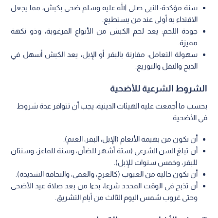
سنة مؤكدة: النبي صلى الله عليه وسلم ضحى بكبش، مما يجعل
الاقتداء به أولى عند من يستطيع.
جودة اللحم: يعد لحم الكبش من الأنواع المرغوبة، وذو نكهة
مميزة.
سهولة التعامل: مقارنة بالبقر أو الإبل، يعد الكبش أسهل في
الذبح والنقل والتوزيع.
الشروط الشرعية للأضحية
بحسب ما أجمعت عليه الهيئات الدينية، يجب أن تتوافر عدة شروط
في الأضحية.
أن تكون من بهيمة الأنعام (الإبل، البقر، الغنم).
أن تبلغ السن الشرعي (ستة أشهر للضأن، وسنة للماعز، وسنتان
للبقر، وخمس سنوات للإبل).
أن تكون خالية من العيوب (كالعرج، والعمى، والنحافة الشديدة).
أن تذبح في الوقت المحدد شرعا، بدءا من بعد صلاة عيد الأضحى
وحتى غروب شمس اليوم الثالث من أيام التشريق.