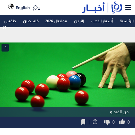
English
الرئيسية
أسعار الذهب
الأردن
مونديال 2026
فلسطين
طقس
1
من الفيديو
0
0