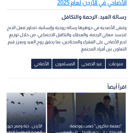
الأضاحي في الأردن لعام 2025
رسالة العيد: الرحمة والتكافل
وتبقى الأضحية في جوهرها رسالة روحية وإنسانية، تتجاوز فعل الذبح
لتجسد معاني الرحمة، والعطاء، والتكافل الاجتماعي، من خلال توزيع
لحم الأضاحي على الفقراء والمحتاجين، بما يحقق روح العيد ويعزز قيم
التعاون بين أفراد المجتمع.
منوعات
عيد الاضحى
المسلمون
الأضاحي
اقرأ أيضاً
"صفعة ماكرون" صمت ووصمة..
الأردن.. جنة وممر حيوي ع
الفروقات في ردود الفعل على العنف
الهجرة العظيم" للطيور