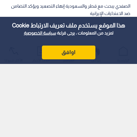
الصفدي يبحث مع قطر والسعودية إنهاء التصعيد ويؤكد التضامن
ضد الاعتداءات الإيرانية
هذا الموقع يستخدم ملف تعريف الارتباط Cookie
لمزيد من المعلومات ، يرجى قراءة
سياسة الخصوصية
اوافق
الرئيسية
عواجل
المباشر
أحدث الأخبار
الأكثر شيوعًا
بحث نائب رئيس الوزراء ووزير الخارجية وشؤون المغتربين أيمن
الصفدي، ورئيس مجلس الوزراء ووزير الخارجية في دولة قطر
الشقيقة الشيخ محمد بن عبد الرحمن آل ثاني، اليوم، ضرورة تكاتف
جميع الجهود الإقليمية والدولية لإنهاء التصعيد الخطير الذي تشهده
المنطقة في المرحلة الراهنة، مؤكدين على أهمية اعتماد الحوار