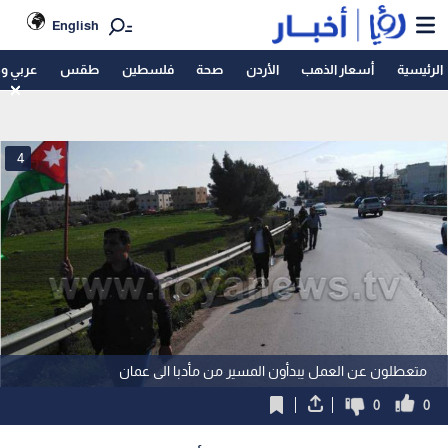
English
الرئيسية
أسعار الذهب
الأردن
صحة
فلسطين
طقس
عربي و
4
متعطلون عن العمل يبدأون المسير من مأدبا الى عمان
0
0