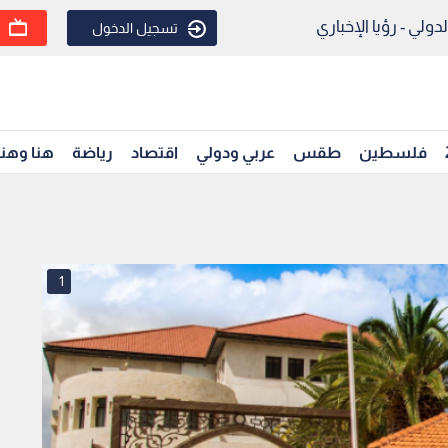
ولي - رؤيا الإخباري
تسجيل الدخول
فلسطين
طقس
عربي ودولي
اقتصاد
رياضة
هنا وهن
1