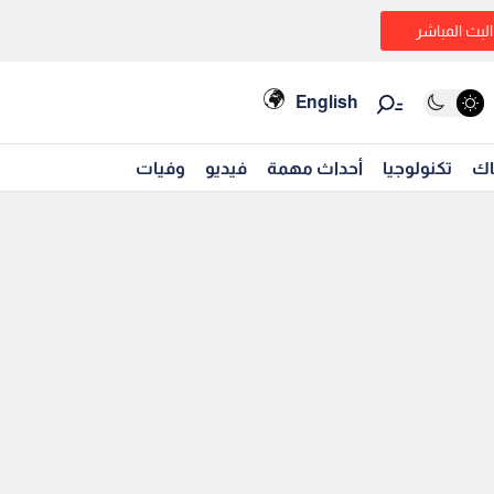
البث المباشر
English
اك
تكنولوجيا
أحداث مهمة
فيديو
وفيات