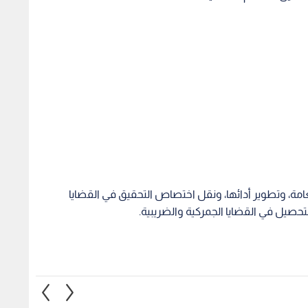
امة، وتطوير أدائها، ونقل اختصاص التحقيق في القضايا
لتحصيل في القضايا الجمركية والضريبية.
بإعفاء المستوردات
إطلاق مشروع إصلاح "الحكومة
"الاقت
لمحلية لقطاع "أشباه
الرقمية المتمحورة حول المواطن"
توقف 
ن ضريبة المبيعات
بدعم من الحكومة الإيطالية بقيمة
"سند" 
ركية
50 مليون يورو
1