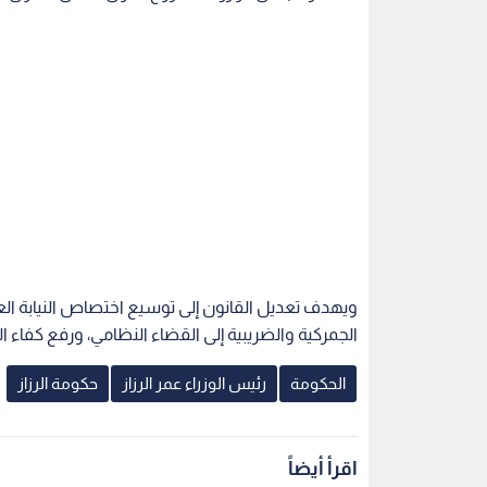
ويهدف تعديل القانون إلى توسيع اختصاص النيابة الع
الجمركية والضريبية إلى القضاء النظامي، ورفع كفاء ا
الحكومة
رئيس الوزراء عمر الرزاز
حكومة الرزاز
اقرأ أيضاً
يد الاقتراحات
وزير الاقتصاد الرقمي لـ"نبض
قرار حكومي 
فة الورقية في
البلد": بدء تفعيل خدمة تجديد
والمشتريات ا
رخصة المركبة عبر تطبيق "سند"
الموصلات" م
إلكترونيا الثلاثاء -فيديو
والرسوم الجم