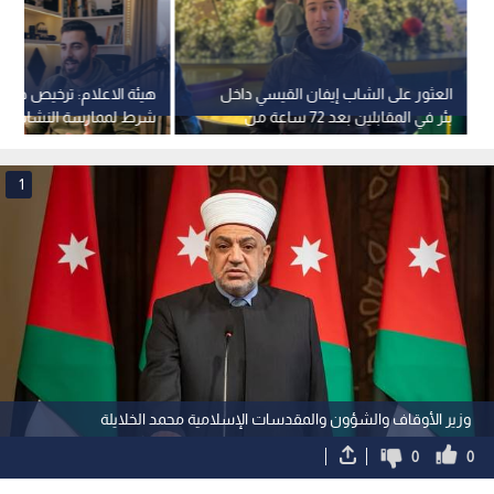
العثور على الشاب إيفان القيسي داخل
هيئة الاعلام: ترخيص صناع
بئر في المقابلين بعد 72 ساعة من
شرط لممارسة النشاط ال
اختفائه-فيديو
الاحترافي
1
وزير الأوقاف والشؤون والمقدسات الإسلامية محمد الخلايلة
0
0