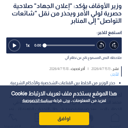
وزير الأوقاف يؤكد: "إعلان الجهاد" صلاحية
حصرية لولي الأمر ويحذر من نقل "شائعات
التواصل" إلى المنابر
استمع للخبر:
1
x
0:00
ملاحظة: النص المسموع ناتج عن نظام آلي
نشر :
15:13 2026/4/7
|
آخر تحديث :
15:18 2026/4/7
الأردن
حذر الوزير من الخلط بين القناعات الشخصية والأحكام الشرعية.
هذا الموقع يستخدم ملف تعريف الارتباط Cookie
أكد وزير الأوقاف والشؤون والمقدسات الإسلامية الأردني، الدكتور
لمزيد من المعلومات ، يرجى قراءة
سياسة الخصوصية
محمد الخلايلة، يوم الثلاثاء، أن ترسيخ منهج الاعتدال والحكمة في
الخطاب الديني يعد ضرورة قصوى في ظل التحديات الراهنة التي تمر
بها المنطقة، مشددا على أن الحفاظ على أمن الوطن واستقراره هو
اوافق
مسؤولية جماعية تستوجب وحدة الصف.
الرئيسية
عواجل
المباشر
أحدث الأخبار
الأكثر شيوعًا