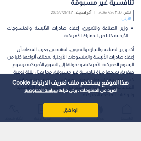
تنافسية غير مسبوقة
نشر :
11:30 2026/7/26
|
آخر تحديث :
11:31 2026/7/26
الأردن
وزير الصناعة والتموين: إعفاء صادرات الألبسة والمنسوجات
الأردنية كليا من الجمارك الأمريكية.
أكد وزير الصناعة والتجارة والتموين، المهندس يعرب القضاة، أن
إعفاء صادرات الألبسة والمنسوجات الأردنية بمختلف أنواعها كليا من
الرسوم الجمركية الأمريكية، ودخولها إلى السوق الأمريكية برسوم
صفرية، يمنحها ميزة تنافسية غير مسبوقة، مما يمثل نقلة نوعية
كبرى لمسيرة الاقتصاد الوطني، ويعكس في الوقت ذاته متانة
هذا الموقع يستخدم ملف تعريف الارتباط Cookie
العلاقات الاستراتيجية التي تجمع بين المملكة الأردنية الهاشمية
لمزيد من المعلومات ، يرجى قراءة
سياسة الخصوصية
والولايات المتحدة الأميركية.
اوافق
الرئيسية
عواجل
المباشر
أحدث الأخبار
الأكثر شيوعًا