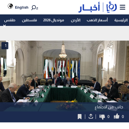
English
الرئيسية
أسعار الذهب
الأردن
مونديال 2026
فلسطين
طقس
1
جانب من الاجتماع
0
0