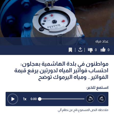
عداد مياه
0
0
مواطنون في بلدة الهاشمية بعجلون:
احتساب فواتير المياه لدورتين يرفع قيمة
الفواتير.. ومياه اليرموك توضح
استمع للخبر:
1
x
0:00
ملاحظة: النص المسموع ناتج عن نظام آلي