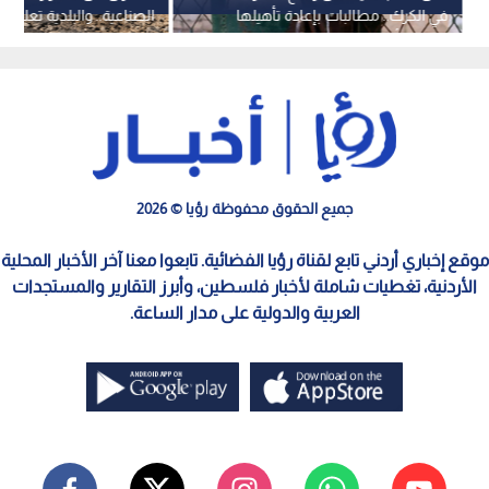
في الكرك.. مطالبات بإعادة تأهيلها
الصناعية.. والبلدية تعلن ب
وفتحها أمام المواطنين
الجزء الأكثر تضررا
جميع الحقوق محفوظة رؤيا © 2026
موقع إخباري أردني تابع لقناة رؤيا الفضائية. تابعوا معنا آخر الأخبار المحلية
الأردنية، تغطيات شاملة لأخبار فلسطين، وأبرز التقارير والمستجدات
العربية والدولية على مدار الساعة.