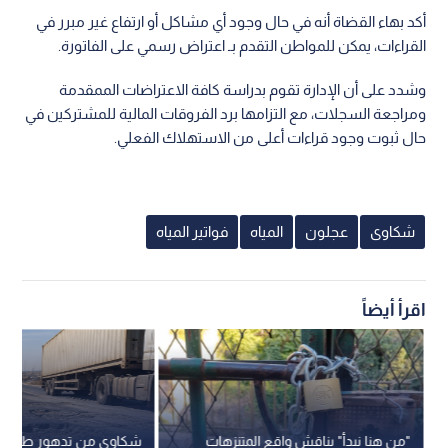
أكد بهاء القضاة أنه في حال وجود أي مشاكل أو ارتفاع غير مبرر في
القراءات، يمكن للمواطن التقدم بـ اعتراض رسمي على الفاتورة.
وشدد على أن الإدارة تقوم بدراسة كافة الاعتراضات الممقدمة
ومراجعة السجلات، مع التزامها برد الفروقات المالية للمشتركين في
حال ثبوت وجود قراءات أعلى من الاستهلاك الفعلي.
شكاوى
عجلون
المياه
فواتير المياه
اقرأ أيضاً
"من هنا نبدأ" يناقش واقع المتنزهات
شكاوى من تدهور طريق