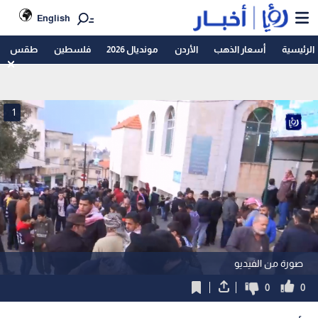
English
الرئيسية
أسعار الذهب
الأردن
مونديال 2026
فلسطين
طقس
1
صورة من الفيديو
0
0