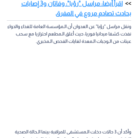
اقرأ أيضا: مراسل "رؤيا": وفاتان و3 إصابات
بحادث تصادم مروع في المفرق
ونقل مراسل "رؤيا" عن العدوان أن الـمؤسسة العامة للغذاء والدواء
نفذت كشفا ميدانيا فوريا، حيث أغلق الـمطعم احترازيا مع سحب
عينات من الـوجبات الـمعدة لغايات الفحص الـمخبري.
وأكد أن 3 حالات دخلت الـمستشفى للمراقبة بينما الـحالة الصحية