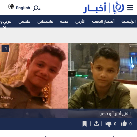
English
الرئيسية
أسعار الذهب
الأردن
صحة
فلسطين
طقس
عربي و
1
الفتى أمير أبو خضرا
0
0