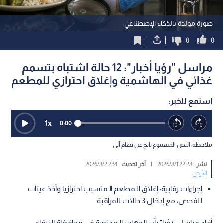
صورة مولدة بالذكاء الإصطناعي
0
0
مراسل "رؤيا أخبار": 12 حالة اشتباه بتسمم
غذائي في الهاشمية وإغلاق احترازي للمطعم
استمع للخبر:
1
x
0:00
ملاحظة: النص المسموع ناتج عن نظام آلي
نشر :
22:28 2026/8/1
|
آخر تحديث :
2:34 2026/8/2
الأردن
إجراءات رقابية: إغلاق الـمطعم الـمتسبب احترازيا وأخذ عينات
للفحص، مع إدخال 3 حالات للمراقبة.
أفاد مراسل "رؤيا" بأن الجهات الـمختصة في محافظة الزرقاء