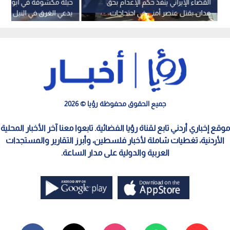
القضاء الإيراني ينفذ حكم الإعدام بحق
حيلة مكشوفة في أبو الن
مدان بقتل عنصر أمني في احتجاجات
يدعي الغرق في النيل لإجبا
2022
سداد ديونه
جميع الحقوق محفوظة رؤيا © 2026
موقع إخباري أردني تابع لقناة رؤيا الفضائية. تابعوا معنا آخر الأخبار المحلية
الأردنية، تغطيات شاملة لأخبار فلسطين، وأبرز التقارير والمستجدات
العربية والدولية على مدار الساعة.