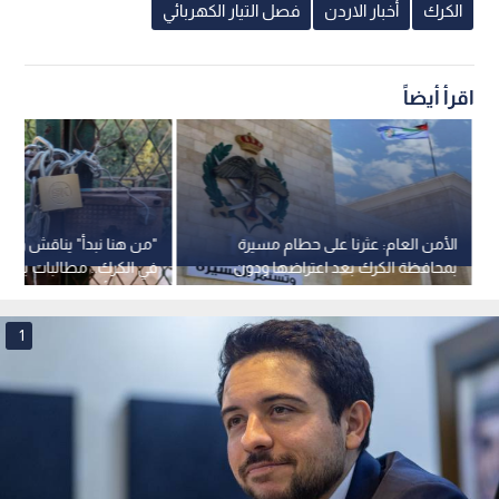
الكرك
أخبار الاردن
فصل التيار الكهربائي
اقرأ أيضاً
الأمن العام: عثرنا على حطام مسيرة
"من هنا نبدأ" يناقش واقع
بمحافظة الكرك بعد اعتراضها ودون
في الكرك.. مطالبات بإعادة
تسجيل إصابات
وفتحها أمام المواطنين
1