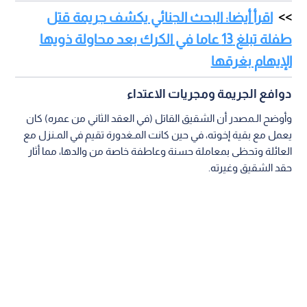
اقرأ أيضا: البحث الجنائي يكشف جريمة قتل
طفلة تبلغ 13 عاما في الكرك بعد محاولة ذويها
الإيهام بغرقها
دوافع الجريمة ومجريات الاعتداء
وأوضح الـمصدر أن الشقيق القاتل (في العقد الثاني من عمره) كان
يعمل مع بقية إخوته، في حين كانت المـغدورة تقيم في المـنزل مع
العائلة وتحظى بمعاملة حسنة وعاطفة خاصة من والدها، مما أثار
حقد الشقيق وغيرته.