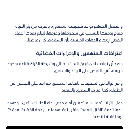
واستغل الـمتهم تواجد شقيقته المـغدورة بالقرب من بئر المياه،
فقام بدفعها للتسبب في سقوطها وغرقها، ليبلغ بعدها الدفاع
الـمدني لإيهام الجهات المـعنية بأن السقوط كان عرضيا.
اعترافات الـمتهمين والإجراءات القضائية
وبعد أن تولدت لدى فريق البحث الجنائي وشرطة الكرك قناعة بوجود
جريمة، ألقي القبض على الـوالد والشقيق.
وأقر الوالد في التحقيقات باتفاقه المـسبق مع ابنه على التخلص من
الطفلة، كما اعترف الشقيق بالـتنفيذ.
وعلى إثر استجواب المـتهمين أمام مدعي عام الجنايات الكبرى، وجهت
لهما تهمة "القتل العمد"، وتقرر توقيفهما على ذمة القضية لمدة 15
يوما قابلة للتجديد.