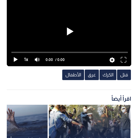
1x
0:00
/ 0:00
قتل
الكرك
غرق
الأطفال
اقرأ أيضاً