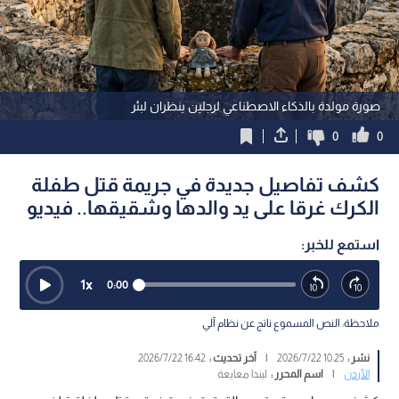
صورة مولدة بالذكاء الاصطناعي لرجلين ينظران لبئر
0
0
كشف تفاصيل جديدة في جريمة قتل طفلة
الكرك غرقا على يد والدها وشقيقها.. فيديو
استمع للخبر:
1
x
0:00
ملاحظة: النص المسموع ناتج عن نظام آلي
نشر :
10:25 2026/7/22
|
آخر تحديث :
16:42 2026/7/22
الأردن
|
اسم المحرر :
ليندا معايعة