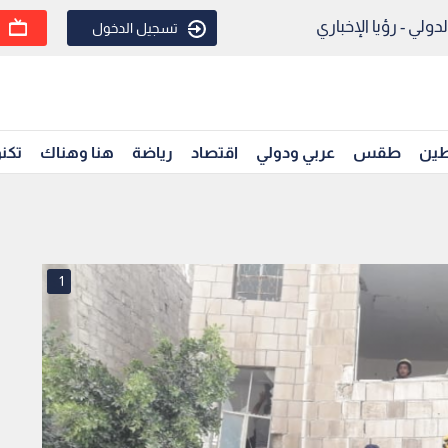
ولي - رؤيا الإخباري
تسجيل الدخول
ين
طقس
عربي ودولي
اقتصاد
رياضة
هنا وهناك
تكنو
1