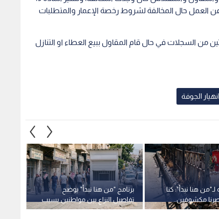
عن العمل حال المخالفة لشروط رخصة الإعمار والمتطلبات
من السجلات في حال قام المقاول ببيع العطاء او التنازل
نهيار الجوفة
لـ"من هنا نبدأ": كنا
برنامج "من هنا نبدأ" يوضح
"شراكة
رنا مكشوفين..
تفاصيل النزاع بين مواطنين بسبب
السمن
د أن الهدف الحفاظ
كشك في الزرقاء والبلدية تتعهد
المقاو