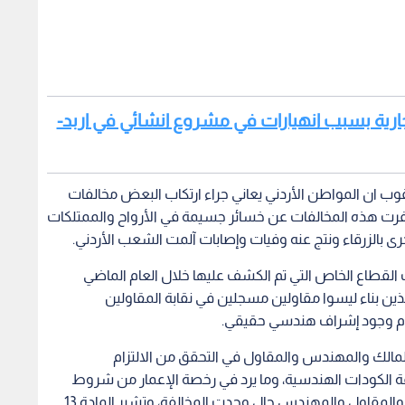
تجارية بسبب انهيارات في مشروع انشائي في اربد-
وب ان المواطن الأردني يعاني جراء ارتكاب البعض مخالفات
أسفرت هذه المخالفات عن خسائر جسيمة في الأرواح والممتلكات
أخرى بالزرقاء ونتج عنه وفيات وإصابات آلمت الشعب الأردني.
لقطاع الخاص التي تم الكشف عليها خلال العام الماضي
ين بناء ليسوا مقاولين مسجلين في نقابة المقاولين
دم وجود إشراف هندسي حقيقي.
 المالك والمهندس والمقاول في التحقق من الالتزام
فة الكودات الهندسية، وما يرد في رخصة الإعمار من شروط
تحت طائلة العقوبة المشددة والمغلظة على المالك والمقاول والمهندس حال وجدت المخالفة، وتشير المادة 13