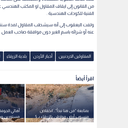
من القانون إلى ايقاف المقاول او المكتب الهندسي 
الفنية للكودات الهندسية .
ولفت اليعقوب إلى أنه سيشطب المقاول لمدة سنتين 
عنه أو شرائه باسم الغير دون موافقة صاحب العمل.
المقاولين الاردنيين
أخبار الأردن
بلدية الزرقاء
ا
اقرأ أيضاً
 سوق الزرقاء
بمتابعة "من هنا نبدأ".. انخفاض
أهالي الجوفة 
لدية ترد
منسوب أرض مواطن بالزرقاء بـ 5
مستورين وص
أمتار بسبب طمم الجيران.. فيديو
والشمري يؤك