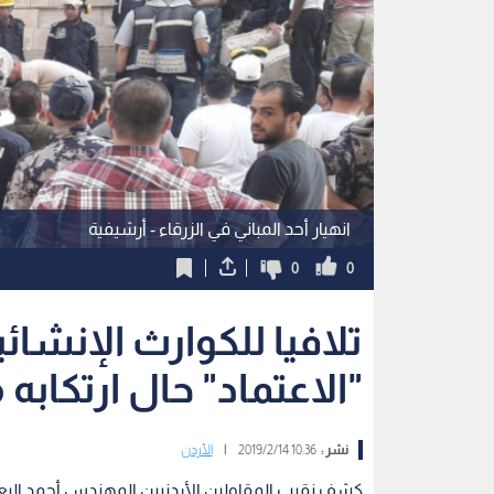
انهيار أحد المباني في الزرقاء - أرشيفية
0
0
تلافيا للكوارث الإنش
"الاعتماد" حال ارتكابه
نشر :
10:36 2019/2/14
|
الأردن
كشف نقيب المقاولين الأردنيين المهندس أحمد ال