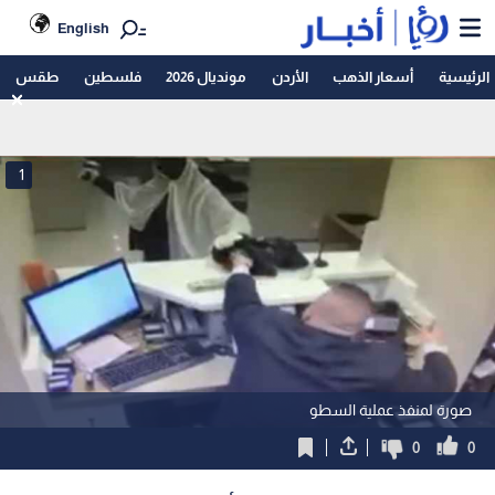
English
الرئيسية
أسعار الذهب
الأردن
مونديال 2026
فلسطين
طقس
1
صورة لمنفذ عملية السطو
0
0