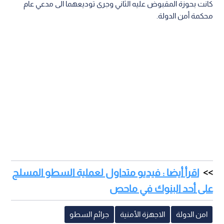
كانت بحوزة المقبوض عليه الثاني وجرى توديعهما الى مدعي عام
محكمة أمن الدولة.
اقرأ أيضا : فيديو متداول لعملية السطو المسلح
على أحد البنوك في ماحص
امن الدولة
الاجهزة الأمنية
جرائم السطو