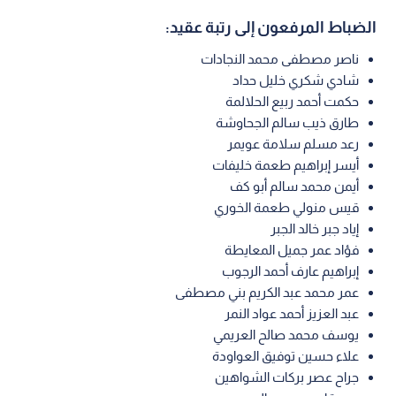
الضباط المرفعون إلى رتبة عقيد:
ناصر مصطفى محمد النجادات
شادي شكري خليل حداد
حكمت أحمد ربيع الحلالمة
طارق ذيب سالم الجحاوشة
رعد مسلم سلامة عويمر
أيسر إبراهيم طعمة خليفات
أيمن محمد سالم أبو كف
قيس منولي طعمة الخوري
إياد جبر خالد الجبر
فؤاد عمر جميل المعايطة
إبراهيم عارف أحمد الرجوب
عمر محمد عبد الكريم بني مصطفى
عبد العزيز أحمد عواد النمر
يوسف محمد صالح العريمي
علاء حسين توفيق العواودة
جراح عصر بركات الشواهين