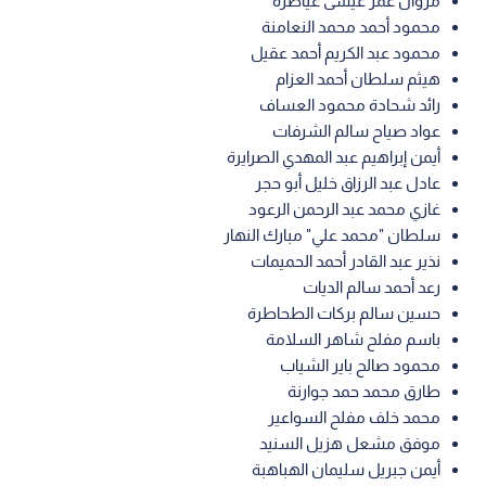
مروان عمر عيسى عياصرة
محمود أحمد محمد النعامنة
محمود عبد الكريم أحمد عقيل
هيثم سلطان أحمد العزام
رائد شحادة محمود العساف
عواد صياح سالم الشرفات
أيمن إبراهيم عبد المهدي الصرايرة
عادل عبد الرزاق خليل أبو حجر
غازي محمد عبد الرحمن الرعود
سلطان "محمد علي" مبارك النهار
نذير عبد القادر أحمد الحميمات
رعد أحمد سالم الديات
حسين سالم بركات الطحاطرة
باسم مفلح شاهر السلامة
محمود صالح باير الشياب
طارق محمد حمد جوارنة
محمد خلف مفلح السواعير
موفق مشعل هزيل السنيد
أيمن جبريل سليمان الهباهبة