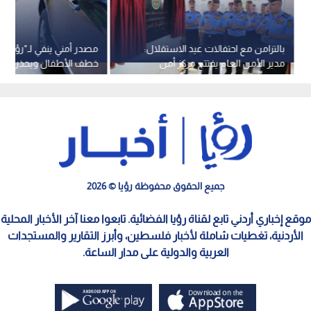
بالتزامن مع احتفالات عيد الاستقلال:
مصدر أمني ينفي لـ"رؤيا" 
مدير الأمن العام يفتتح مركز أمن
خطف الأطفال ويحذر من
شمال السلط وسرية درك غرب معان
الإشاعات
جميع الحقوق محفوظة رؤيا © 2026
موقع إخباري أردني تابع لقناة رؤيا الفضائية. تابعوا معنا آخر الأخبار المحلية
الأردنية، تغطيات شاملة لأخبار فلسطين، وأبرز التقارير والمستجدات
العربية والدولية على مدار الساعة.