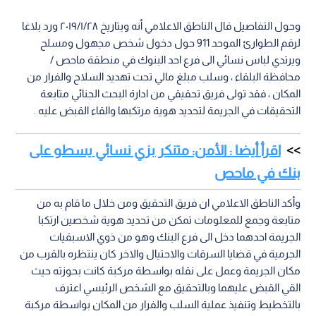
وحول التفاصيل قال الناطق الاعلامي أنه وبتاريخ ٢٠١٩/١/٢٨ ورد بلاغا
لرقم الطوارئ الموحد 911 حول دخول شخص مجهول ومسلح
ويرتدي لباس نسائي الى فرع احد البنوك في منطقة ماحص /
محافظة البلقاء ، وسلب مبلغ مالي تحت تهديد السلاح والفرار من
المكان ، فقد تولى فريق تحقيقي من ادارة البحث الجنائي متابعة
التحقيقات في الجريمة لتحديد هوية مرتكبها والقاء القبض عليه .
اقرأ أيضا : الأمن: متنكر بزي نسائي يسطو على
بنك في ماحص
وأكد الناطق الاعلامي ان فريق التحقيق ومن خلال ما قام به من
متابعة وجمع للمعلومات تمكن من تحديد هوية شخصين ارتكبا
الجريمة احدهما دخل الى فرع البنك وهو من ذوي الاسبقيات
الجرمية في قضايا السرقات والاحتيال والاخر كان ينتظره بالقرب من
مكان الجريمة وعمل على نقله بواسطة مركبة كانت بحوزته حيث
القي القبض عليهما وبالتحقيق مع الشخص الرئيسي اعترف
بالتخطيط وتنفيذ عملية السلب والفرار من المكان بواسطة مركبة