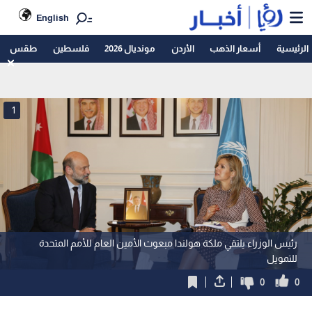
English
الرئيسية
أسعار الذهب
الأردن
مونديال 2026
فلسطين
طقس
1
رئيس الوزراء يلتقي ملكة هولندا مبعوث الأمين العام للأمم المتحدة
للتمويل
0
0