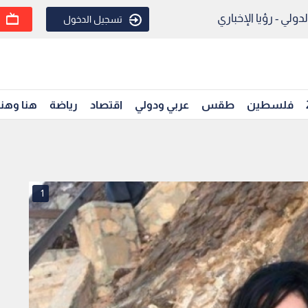
ولي - رؤيا الإخباري
تسجيل الدخول
فلسطين
طقس
عربي ودولي
اقتصاد
رياضة
هنا وهن
1