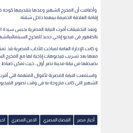
وأضافت أن المخرج الشهير وعدها بتقديمها كوجه فنى
إقامة العلاقة الحميمة بينهما داخل شقته.
بالظهور فى فيديو إباحي جديد للمخرج السينمائىيالشه
و كانت الإدارة العامة لمباحث الآداب المصرية قد 
معها بعد تسريب فيديوهات إباحية لها مع المخرج السينم
بضبطها من نيابة مدينة نصر أول ، حيث تمكن ضباط ال
واستمعت النيابة المصرية لأقوال المتهمة التي أقر
الشهير التى كانت متزوجة به فى وقت تصوير الفيديو زواجا 
أخبار مصر
القضاء المصري
الامن المصري
اخب