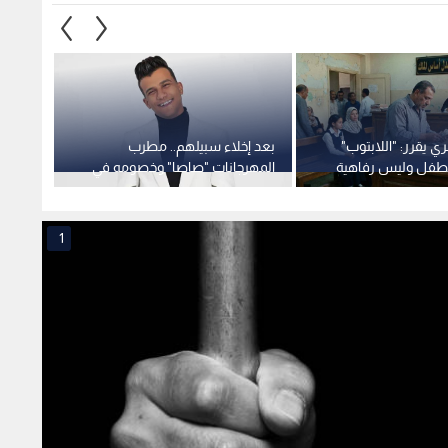
ي يقرر: "اللابتوب"
بعد إخلاء سبيلهم.. مطرب
مصرع أ
طفل وليس رفاهية
المهرجانات "صاصا" وخصومه في
بعد م
م)
مواجهة قضائية
المصري
1