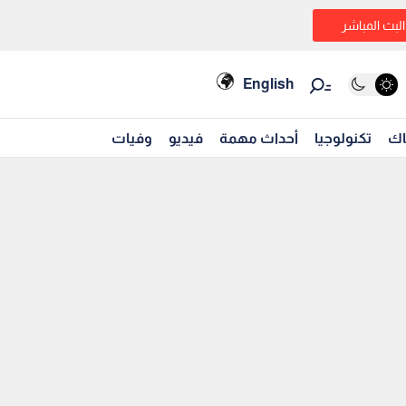
البث المباشر
English
اك
تكنولوجيا
أحداث مهمة
فيديو
وفيات