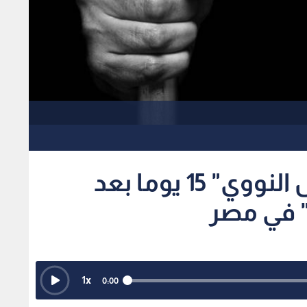
سجن "قاتل المهندس النووي" 15 يوما بعد
" في مصر
1
x
0:00