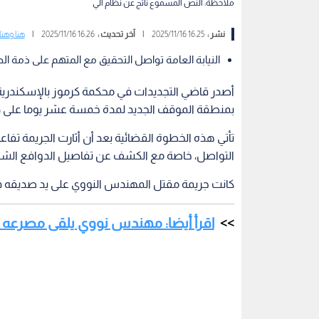
ملاحظة: النص المسموع ناتج عن نظام آلي
نشر :
16:25 2025/11/16
|
آخر تحديث :
16:26 2025/11/16
|
هنا وهن
النيابة العامة تواصل التحقيق مع المتهم على ذمة الحبس ل
أصدر قاضي التجديدات في محكمة كرموز بالإسكندرية
بمنطقة الموقف الجديد لمدة خمسة عشر يوما على ذ
تأتي هذه الخطوة القضائية بعد أن أثارت الجريمة ت
التواصل، خاصة مع الكشف عن تفاصيل الدوافع الشخص
كانت جريمة مقتل المهندس النووي على يد صديقه في
اقرأ أيضا: مهندس نووي يلقى مصرعه بـ7 طلقات نارية على يد صديقه في م