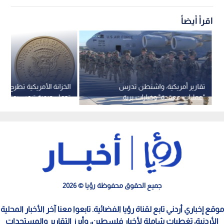
اقرأ أيضاً
تقارير أمريكية: واشنطن تدرس
الخزانة الأمريكية تطرح عم
"عمليات معقدة" وخيارات برية
تحمل صورة ترمب بمناسب
للاستيلاء على جزر إيرانية
التأسيس الـ 250
جميع الحقوق محفوظة رؤيا © 2026
موقع إخباري أردني تابع لقناة رؤيا الفضائية. تابعوا معنا آخر الأخبار المحلية
الأردنية، تغطيات شاملة لأخبار فلسطين، وأبرز التقارير والمستجدات