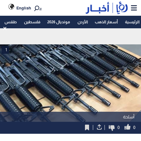
English
الرئيسية
أسعار الذهب
الأردن
مونديال 2026
فلسطين
طقس
1
أسلحة
0
0