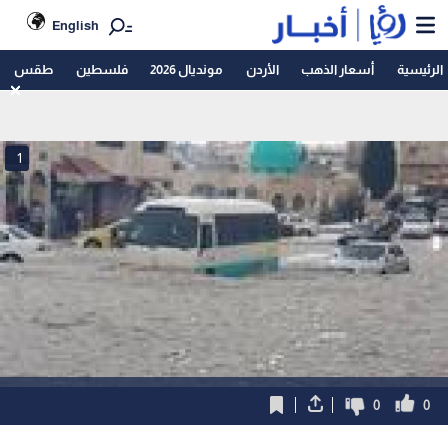
English
الرئيسية
أسعار الذهب
الأردن
مونديال 2026
فلسطين
طقس
1
0
0