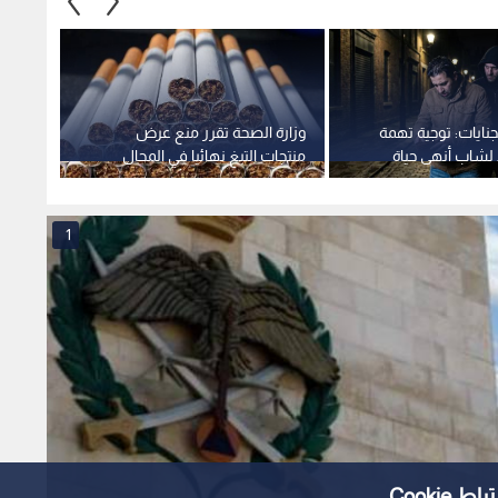
نايات: توجية تهمة
وزارة الصحة تقرر منع عرض
جمعية
 لشاب أنهى حياة
منتجات التبغ نهائيا في المحال
تفاصيل
نار
وإخفاءها خلف ستار أسود
أحداث"
طبيب ع
فيديو
1
Cooki