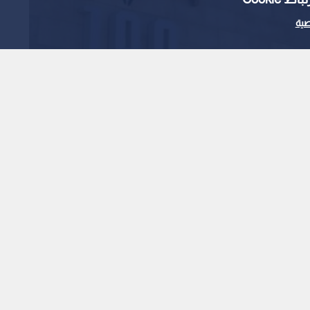
ية
يف السيدة المسيئة ليوم
تأهيل النساء
1
x
0:00