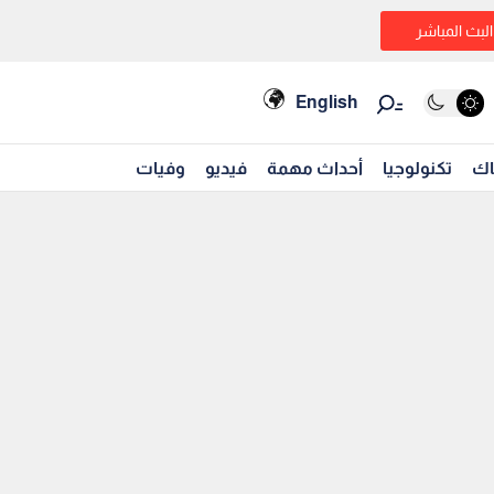
البث المباشر
English
اك
تكنولوجيا
أحداث مهمة
فيديو
وفيات