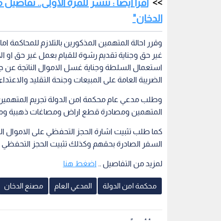
اقرأ أيضا : تنشر للمرة الأولى.. تفاص
الدخان"
وقرر احالة المتهمين المذكورين بالتلازم للمحاكمة ا
غير حق وجناية تقديم رشوة للقيام بعمل غير حق او ال
استعمال السلطة وجناية غسل الاموال الناتجة عن جن
الضريبة العامة على المبيعات وجنحة التقليد والاعتد
وطلب مدعي عام محكمة امن الدولة تجريم المتهمين 
المتهمين ومصادرة قطع اراض ومصاغات ذهبية ومبا
كما طلب تثبيت اشارة الحجز التحفظي على الاموال الم
السفر الصادرة بحقهم وكذلك تثبيت الحجز التحفظي 
لمزيد من التفاصيل ..
اضغط هنا
محكمة امن الدولة
المدعي العام
مصنع الدخان