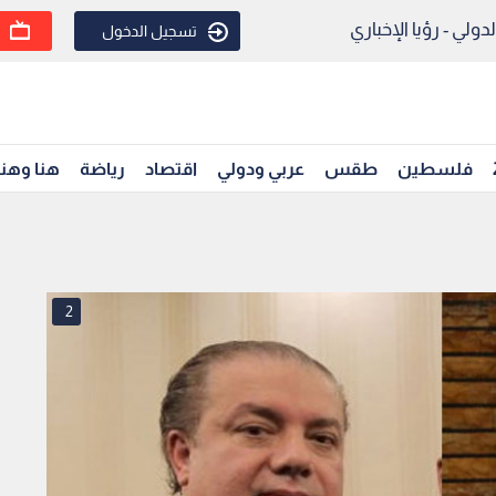
ولي - رؤيا الإخباري
تسجيل الدخول
فلسطين
طقس
عربي ودولي
اقتصاد
رياضة
هنا وهن
2