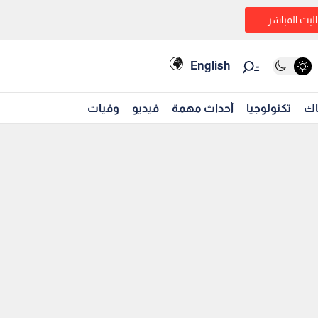
البث المباشر
English
اك
تكنولوجيا
أحداث مهمة
فيديو
وفيات