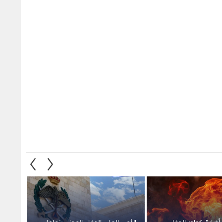
خبار": كوادر الدفاع
الأمن العام: الدفاع المدني يتعامل
مراسل 
ر على حريق منزل
مع حادث شخص محاصر داخل
أكشاك
مادبا
حفرة بمنزله في الزرقاء
المدني
المجاو
1