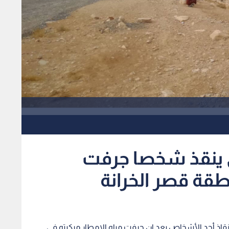
دني ينقذ شخصا جرفت
قة قصر الخرانة
إنقاذ أحد الأشخاص بعد ان جرفت مياه الامطار مركبته في