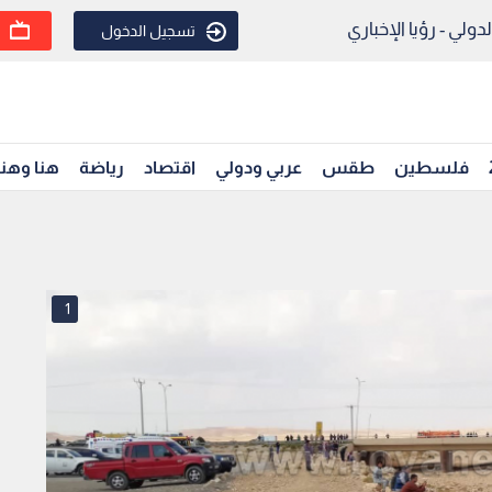
ولي - رؤيا الإخباري
تسجيل الدخول
فلسطين
طقس
عربي ودولي
اقتصاد
رياضة
هنا وهن
1