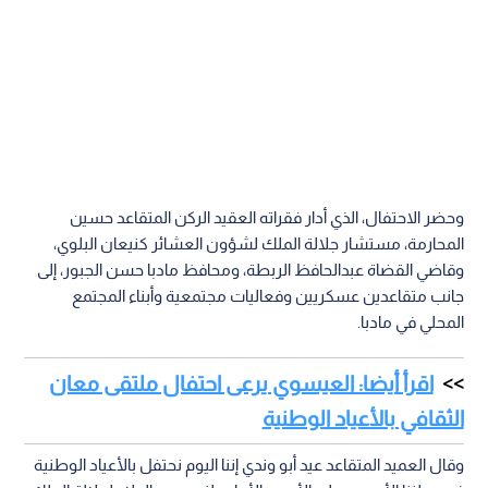
وحضر الاحتفال، الذي أدار فقراته العقيد الركن المتقاعد حسين
المحارمة، مستشار جلالة الملك لشؤون العشائر كنيعان البلوي،
وقاضي القضاة عبدالحافظ الربطة، ومحافظ مادبا حسن الجبور، إلى
جانب متقاعدين عسكريين وفعاليات مجتمعية وأبناء المجتمع
المحلي في مادبا.
اقرأ أيضا: العيسوي يرعى احتفال ملتقى معان
الثقافي بالأعياد الوطنية
وقال العميد المتقاعد عيد أبو وندي إننا اليوم نحتفل بالأعياد الوطنية