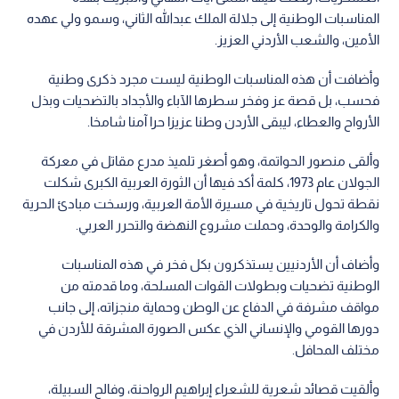
المناسبات الوطنية إلى جلالة الملك عبدالله الثاني، وسمو ولي عهده
الأمين، والشعب الأردني العزيز.
وأضافت أن هذه المناسبات الوطنية ليست مجرد ذكرى وطنية
فحسب، بل قصة عز وفخر سطرها الآباء والأجداد بالتضحيات وبذل
الأرواح والعطاء، ليبقى الأردن وطنا عزيزا حرا آمنا شامخا.
وألقى منصور الحواتمة، وهو أصغر تلميذ مدرع مقاتل في معركة
الجولان عام 1973، كلمة أكد فيها أن الثورة العربية الكبرى شكلت
نقطة تحول تاريخية في مسيرة الأمة العربية، ورسخت مبادئ الحرية
والكرامة والوحدة، وحملت مشروع النهضة والتحرر العربي.
وأضاف أن الأردنيين يستذكرون بكل فخر في هذه المناسبات
الوطنية تضحيات وبطولات القوات المسلحة، وما قدمته من
مواقف مشرفة في الدفاع عن الوطن وحماية منجزاته، إلى جانب
دورها القومي والإنساني الذي عكس الصورة المشرقة للأردن في
مختلف المحافل.
وألقيت قصائد شعرية للشعراء إبراهيم الرواحنة، وفالح السبيلة،