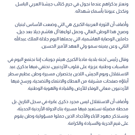
ونعتز بذكراهم عندما نجول في حرم كتائب جيشنا العربي الباسل
ونكحل عيوننا بأسماء شهدائه.
وأضاف أن الثورة العربية الكبرى هي التي وضعت الأساس لبنيان
وصرح هذا الوطن الغالي، وحمل لواءها آل هاشم جيلا بعد جيل،
حاملين الوصاية الهاشمية، التي يحملها اليوم جلالة الملك عبدالله
الثاني، وعن يمينه سمو ولي العهد الأمير الحسين.
وقال رئيس لجنة بلدية مادبا الكبرى هيثم جوينات إننا نجتمع اليوم في
مناسبات وطنية عزيزة على قلوب الأردنيين، نحتفي فيها بذكرى عيد
الاستقلال ويوم الجيش، اللذين يختصران مسيرة وطن عظيم سطر
أبناؤه صفحات مشرقة من العطاء والانتماء والتضحية، ورسخ فيها
الأردنيون معاني الوفاء للأرض والقيادة والهوية الوطنية.
وأضاف أن الاستقلال ليس مجرد ذكرى عابرة في سجل التاريخ، بل
محطة مضيئة نستعيد فيها مسيرة بناء الدولة الأردنية الحديثة،
ونستذكر جهود الآباء والأجداد الذين حملوا مسؤولية وطن يقوم
على قيم الحرية والسيادة والكرامة.