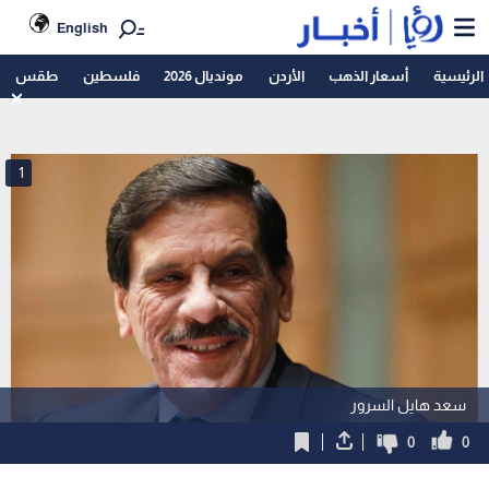
English
الرئيسية
أسعار الذهب
الأردن
مونديال 2026
فلسطين
طقس
1
سعد هايل السرور
0
0