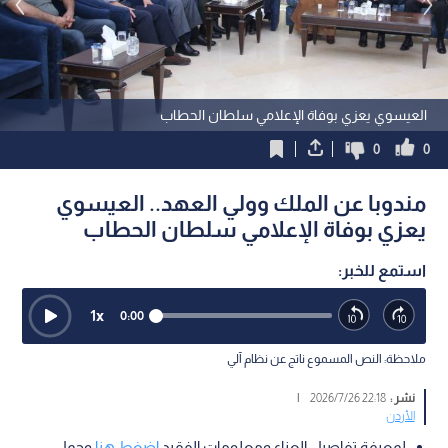
العيسوي يعزي بوفاة الإعلامي سلطان الحطاب
0
0
مندوبا عن الملك وولي العهد.. العيسوي
يعزي بوفاة الإعلامي سلطان الحطاب
استمع للخبر:
1
x
0:00
ملاحظة: النص المسموع ناتج عن نظام آلي
نشر :
22:18 2026/7/26
|
الأردن
لمعرفة تفاصيل العزاء ومعلومات الفقيد
إضغط هنا
وحمل