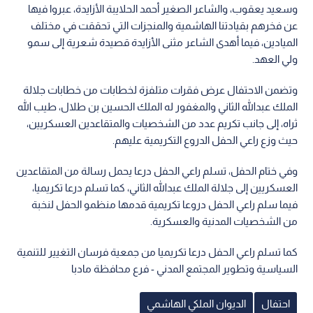
وسعيد يعقوب، والشاعر الصغير أحمد الحلايبة الأزايدة، عبروا فيها
عن فخرهم بقيادتنا الهاشمية والمنجزات التي تحققت في مختلف
الميادين، فيما أهدى الشاعر مثنى الأزايدة قصيدة شعرية إلى سمو
ولي العهد.
وتضمن الاحتفال عرض فقرات متلفزة لخطابات من خطابات جلالة
الملك عبدالله الثاني والمغفور له الملك الحسين بن طلال، طيب الله
ثراه، إلى جانب تكريم عدد من الشخصيات والمتقاعدين العسكريين،
حيث وزع راعي الحفل الدروع التكريمية عليهم.
وفي ختام الحفل، تسلم راعي الحفل درعا يحمل رسالة من المتقاعدين
العسكريين إلى جلالة الملك عبدالله الثاني، كما تسلم درعا تكريميا،
فيما سلم راعي الحفل دروعا تكريمية قدمها منظمو الحفل لنخبة
من الشخصيات المدنية والعسكرية.
كما تسلم راعي الحفل درعا تكريميا من جمعية فرسان التغيير للتنمية
السياسية وتطوير المجتمع المدني - فرع محافظة مادبا
احتفال
الديوان الملكي الهاشمي