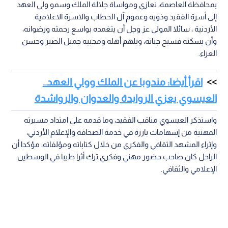
بمحافظة العاصمة، تعازي ومواساة جلالة الملك وسمو ولي العهد
إلى أسرة الفقيد وذويه وعموم آل الحطاب والاسرة الاعلامية
الأردنية ، سائلا المولى عز وجل أن يتغمده بواسع رحمته ورضوانه،
وأن يسكنه فسيح جناته، ويلهم أهله ومحبيه جميل الصبر وحسن
العزاء.
اقرأ أيضا: مندوبا عن الملك وولي العهد..
العيسوي يعزي الروابدة والعدوان والرواشدة
واستذكر العيسوي مناقب الفقيد، وما قدمه على امتداد مسيرته
المهنية من إسهامات بارزة في خدمة الصحافة والإعلام الأردني،
وإثراء المشهد الثقافي والفكري من خلال كتاباته ومؤلفاته، مؤكدا أن
الراحل كان صاحب حضور مهني وفكري ترك أثرا طيبا في الوسطين
الإعلامي والثقافي.