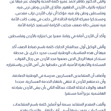
وألقى الدكتور ظاهر أحمد عمرو كلمة المحبة والوفاء، عبر فيها عن
اعتزازه بالتراب الأردني الطهور، قائلا إن الأردن وطن تربى فيه،
وفلسطين وطن ولد فيه، مؤكدا أن تراب الأردن تراب مقدس،
ومستذكرا معركة الكرامة الخالدة التي جاءت في وقت كانت الأمة
فيه تعيش حالة ضعف، فجاءت الكرامة لتستعيد كرامة الأمة.
وأكد أن الأردن أمانة في رقابنا، معبرا عن اعتزازه بالأردن وفلسطين.
وألقى الوكيل أول عبدالفتاح الحايك كلمة باسم ضباط الصف، أكد
فيها أن هذه المناسبات الوطنية ليست مجرد ذكرى، بل محطة
نستذكر فيها الرجال الذين صنعوا مجد الأردن من رجال القوات
المسلحة والأجهزة الأمنية، الذين حافظوا على أمن الأردن واستقراره.
وأضاف أن المتقاعدين العسكريين مدرسة في الوطنية الصادقة،
وأن خدمتهم للأردن لا تنتهي بانتهاء الخدمة العسكرية، مجددا
العهد والولاء لجلالة الملك عبدالله الثاني بأن يبقى الأردن بقيادته
الهاشمية عزيزا آمنا مستقرا.
وألقت المقدم المتقاعد بسمة أبو أصليح كلمة باسم المتقاعدات
العسكريات، رفعت فيها أسمى آيات التهاني والتبريك بهذه