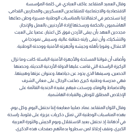
وقال العميد المتقاعد عاكف العبادي، في كلمة المؤسسة
الاقتصادية والاجتماعية للمتقاعدين العسكريين والمحاربين القدامى،
إننا نستحضر في احتفالاتنا بالمناسبات الوطنية مسيرة وطن صاغها
الهاشميون بالحكمة ورسختها إرادة الأردنيين بالعمل والإنجاز،
مجددين العهد بأن يبقى الأردن فوق كل اعتبار، عصيا على العبث
والتشكيك، وأن تبقى رايته خفاقة عالية، وسيبقى نموذجا في
الاعتدال، وقويا بأهله وجيشه وأجهزته الأمنية ووحدته الوطنية.
وأضاف أن قواتنا المسلحة والأجهزة الأمنية الباسلة كانت وما تزال
الركيزة الراسخة التي قامت عليها الدولة الأردنية الحديثة، وحصنها
الحصين، وسيفها الذي يذود عن حياضها، وعنوان عزتها وهيبتها،
فهي مدرسة وطنية كبرى صاغت الرجال على معاني الشرف
والانضباط والوفاء، ورسخت فيهم عقيدة الجندية القائمة على
الإخلاص المطلق للوطن والقيادة الهاشمية.
وقال اللواء المتقاعد عماد صليبا معايعة إننا نحتفل اليوم، وكل يوم،
بهذه المناسبات الوطنية التي تمثل ذكريات عزيزة على قلوبنا، راسخة
في أذهاننا، إذ نحتفل بعيد الاستقلال ويوم الجيش والثورة العربية
الكبرى، ونقف إجلالا لمن سطروا بدمائهم صفحات هذه الذكرى،