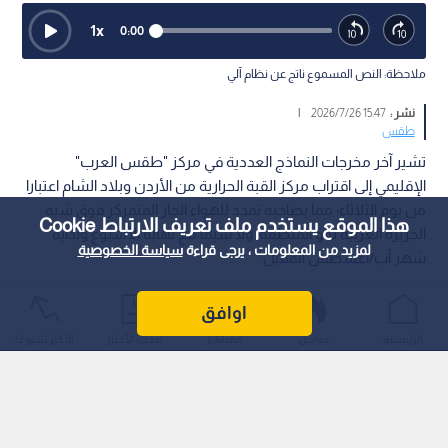
1
x
0:00
ملاحظة: النص المسموع ناتج عن نظام آلي
نشر :
15:47 2026/7/26
|
طقس
تشير آخر مخرجات النماذج العددية في مركز "طقس العرب"
الإقليمي إلى اقتراب مركز القبة الحرارية من الأردن وبلاد الشام اعتبارا
من يوم الثلاثاء؛ مما يصاحبه تمدد للهواء الحار المتمركز فوق شبه
هذا الموقع يستخدم ملف تعريف الارتباط Cookie
الجزيرة العربية نحو المنطقة، ولا سيما مع نهاية الأسبوع وبداية
لمزيد من المعلومات ، يرجى قراءة
سياسة الخصوصية
شهر آب/أغسطس المقبل.
اوافق
الرئيسية
عواجل
المباشر
أحدث الأخبار
الأكثر شيوعًا