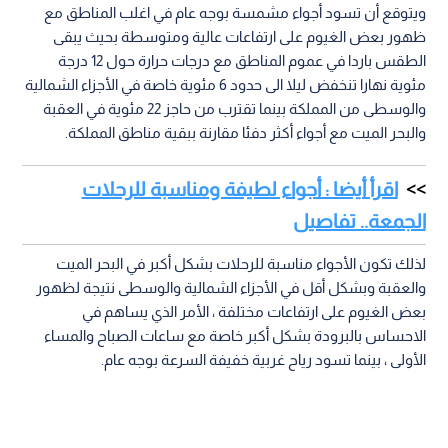
ويتوقع أن تسود أجواء مشمسة بوجه عام في اغلب المناطق مع
ظهور بعض الغيوم على ارتفاعات عالية ومتوسطة بحيث يبقى
الطقس باردا في عموم المناطق مع درجات حرارة حول 12 درجة
مئوية نهارا تنخفض ليلا الى حدود 6 مئوية خاصة في الأجزاء الشمالية
والوسطى من المملكة بينما تقترب من حاجز 22 مئوية في العقبة
والبحر الميت مع أجواء أكثر دفئا مقارنة ببقية مناطق المملكة.
اقرأ أيضا : أجواء لطيفة ومناسبة للرحلات
الجمعة.. تفاصيل
لذلك تكون الأجواء مناسبة للرحلات بشكل أكبر في البحر الميت
والعقبة وبشكل أقل في الأجزاء الشمالية والوسطى نتيجة لظهور
بعض الغيوم على ارتفاعات مختلفة ، الأمر الذي يساهم في
الاحساس بالبرودة بشكل أكبر خاصة مع ساعات الصباح والمساء
الأولى ، بينما تسود رياح غربية خفيفة السرعة بوجه عام.