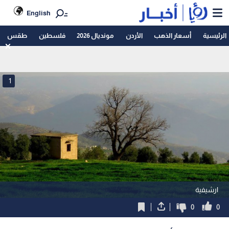
English
الرئيسية
أسعار الذهب
الأردن
مونديال 2026
فلسطين
طقس
1
ارشيفية
0
0