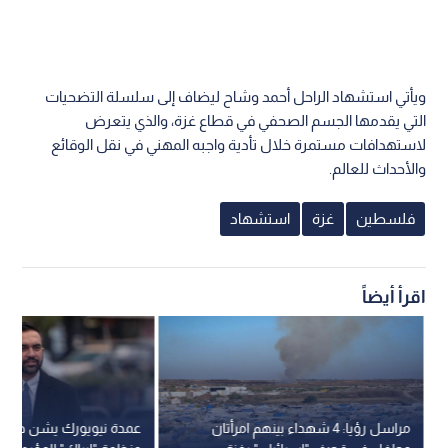
ويأتي استشهاد الراحل أحمد وشاح ليضاف إلى سلسلة التضحيات
التي يقدمها الجسم الصحفي في قطاع غزة، والذي يتعرض
لاستهدافات مستمرة خلال تأدية واجبه المهني في نقل الوقائع
والأحداث للعالم.
فلسطين
غزة
استشهاد
اقرأ أيضاً
مراسل رؤيا: 4 شهداء بينهم امرأتان
عمدة نيويورك يشن هجوم