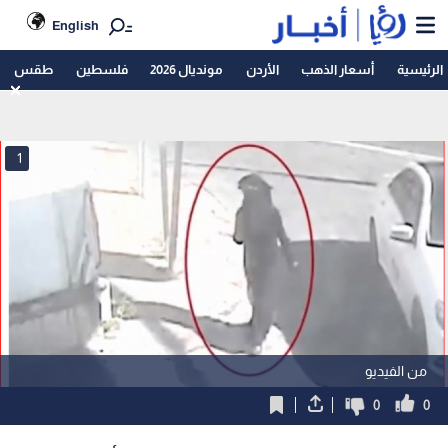
English
الرئيسية
أسعار الذهب
الأردن
مونديال 2026
فلسطين
طقس
1
من الفيديو
0
0