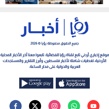
وطفل في قصف "إسرائيلي" بغزة
منظمة "إيباك" المؤي
ويصفها بـ"الوحوش"
جميع الحقوق محفوظة رؤيا © 2026
موقع إخباري أردني تابع لقناة رؤيا الفضائية. تابعوا معنا آخر الأخبار المحلية
الأردنية، تغطيات شاملة لأخبار فلسطين، وأبرز التقارير والمستجدات
العربية والدولية على مدار الساعة.