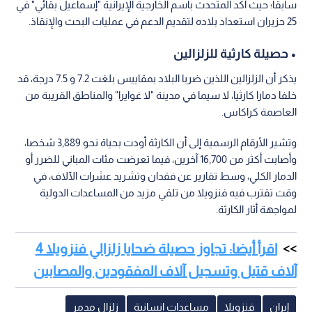
سابقا؛ حيث أكد المتحدث باسم الخارجية الإيرانية "إسماعيل بقائي" في
25 حزيران استعداد بلاده لتقديم الدعم في عمليات البحث والإنقاذ.
• حصيلة كارثية للزلزالين
يذكر أن الزلزالين اللذين ضربا البلاد بمقاييس بلغت 7.2 و 7.5 درجة، قد
خلفا دمارا كارثيا، لا سيما في مدينة "لا غوايرا" والمناطق القريبة من
العاصمة كراكاس.
وتشير الأرقام الرسمية إلى أن الكارثة أودت بحياة نحو 3,889 شخصا،
وأصابت أكثر من 16,700 آخرين، فيما تعرضت مئات المباني للضرر أو
الدمار الكلي، وسط تقارير عن فقدان وتشريد عشرات الآلاف، في
وقت تقترب فيه فنزويلا من تلقي مزيد من المساعدات الدولية
لمواجهة أثار الكارثة.
اقرأ أيضا: تجاوز حصيلة ضحايا زلزالي فنزويلا 4
آلاف قتيل وتسجيل آلاف المفقودين والمصابين
إيران
فنزويلا
مساعدات انسانية
زلزال مدمر