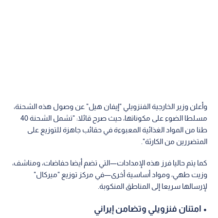
وأعلن وزير الخارجية الفنزويلي "إيفان هيل" عن وصول هذه الشحنة،
مسلطا الضوء على مكوناتها، حيث صرح قائلا: "تشمل الشحنة 40
طنا من المواد الغذائية المعبوءة في حقائب جاهزة للتوزيع على
المتضررين من الكارثة".
كما يتم حاليا فرز هذه الإمدادات—التي تضم أيضا حفاضات، ومناشف،
وزيت طهي، ومواد أساسية أخرى—في مركز توزيع "ميركال"
لإرسالها سريعا إلى المناطق المنكوبة.
• امتنان فنزويلي وتضامن إيراني