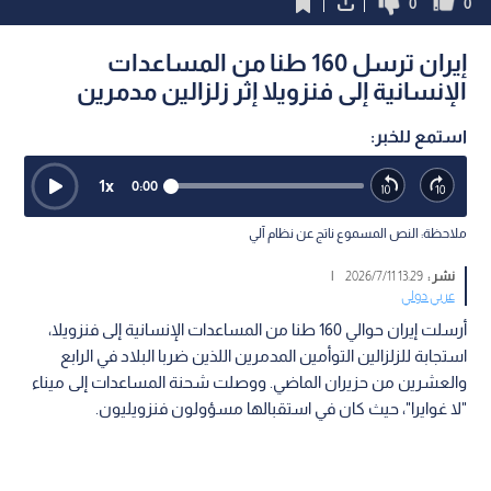
0
0
إيران ترسل 160 طنا من المساعدات
الإنسانية إلى فنزويلا إثر زلزالين مدمرين
استمع للخبر:
1
x
0:00
ملاحظة: النص المسموع ناتج عن نظام آلي
نشر :
13:29 2026/7/11
|
عربي دولي
أرسلت إيران حوالي 160 طنا من المساعدات الإنسانية إلى فنزويلا،
استجابة للزلزالين التوأمين المدمرين اللذين ضربا البلاد في الرابع
والعشرين من حزيران الماضي. ووصلت شحنة المساعدات إلى ميناء
"لا غوايرا"، حيث كان في استقبالها مسؤولون فنزويليون.