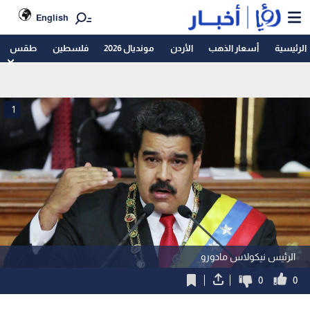
English
الرئيسية
أسعار الذهب
الأردن
مونديال 2026
فلسطين
طقس
1
الرئيس نيكولاس مادورو
0
0