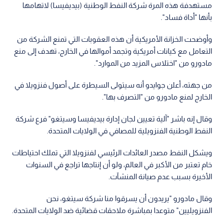
مستهدفة هذه المرة شركة النفط الوطنية (بيديفيسا) لاتهامها
بأنها "أداة فساد".
وأوضحت الخزانة الأمريكية أن هذه العقوبات التي تمنع الشركة من
التعامل مع كيانات أمريكية وتجمد أموالها في الخارج، تهدف إلى منع
مادورو من "اختلاس المزيد من الموارد".
من جهته، أعلن جوايدو أنه سيتولى السيطرة على أصول فنزويلا في
الخارج لمنع مادورو من "التصرف بها".
وقال إنه باشر "آلية تعيين لجان إدارة بيديفيسا وسيتغو" فرع شركة
النفط الوطنية الفنزويلية للمصافي في الولايات المتحدة.
ويشكل النفط مصدر العائدات الرئيسي لفنزويلا التي تملك احتياطات
خام تعتبر من الأكبر في العالم، ولو أن إنتاجها تراجع في السنوات
الأخيرة بسبب عدم صيانة المنشآت.
وقال مادورو "يريدون أن يسرقوا منا شركة سيتغو، نحن
الفنزويليين" متوعدا بمباشرة ملاحقات قضائية ضد الولايات المتحدة.