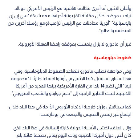
وأعلن الاثنين أنه أجرى مكالمة هاتفية مع الرئيس الأمريكي دونالد
ترامب موضحا خلال مقابلة تلفزيونية أجرتها معه شبكة "سي إن إن
بالإسبانية" "أجرينا محادثات مع الرئيس ترامب)ومع رؤساء آخرين من
المنطقة والعالم".
غير أن مادورو لا يزال يتمسك بموقفه رافضا المهلة الأوروبية.
ضغوط دبلوماسية
وفي مواجهة تصلب مادورو تتصاعد الضغوط الدبلوماسية، وفي
هذا السياق تستقبل كندا الاثنين في أوتاوا اجتماعا طارئا لـ"مجموعة
ليما" التي تضم 14 بلدا من القارة الأمريكية بينها العديد من أمريكا
اللاتينية، لبحث التدابير الرامية إلى "دعم جوايدو والشعب الفنزويلي".
كما سيناقش وزراء خارجية الاتحاد الأوروبي الأزمة في هذا البلد خلال
اجتماع غير رسمي الخميس والجمعة في بوخارست.
وإلى العنف، تخشى الأسرة الدولية كارثة إنسانية في هذا البلد الذي
كان أغني دول أميركا اللاتينية وبات اليوم يعاني تضخما هائلا بلغ