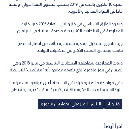
نسبة 10 ملايين بالمئة في 2019 بحسب صندوق النقد الدولي، ونقصا
حادا في المواد الغذائية والأدوية.
ويعود المأزق السياسي في فنزويلا إلى نهاية 2015 حين فازت
المعارضة في الانتخابات التشريعية حاصدة الغالبية في البرلمان.
ورد مادورو بتشكيل جمعية تأسيسية تتألف من أنصار له حصرا،
قامت بمصادرة القسم الأكبر من صلاحيات النواب.
وردت المعارضة بمقاطعة الانتخابات الرئاسية في مايو 2018 وهي
تطعن في فوز مادورو الذي يتهمه غوايدو بأنه "مغتصب" للسلطة.
وفي مواجهة ما يعتبره فراغا في السلطة، أعلن غوايدو نفسه رئيسا
بالوكالة، فيما نددت الحكومة الاشتراكية بـ"انقلاب" دبرته واشنطن.
فنزويلا
الرئيس الفنزويلي نيكولاس مادورو
اقرأ أيضاً