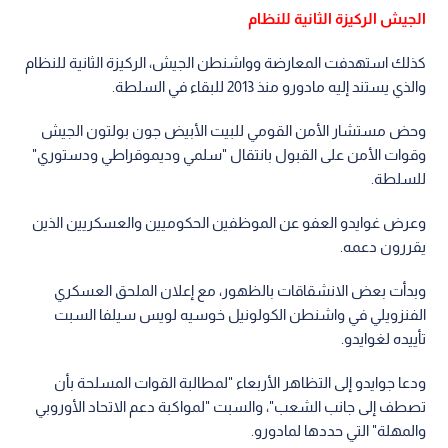
الجيش الركيزة الثانية للنظام
كذلك استهدفت المعارضة وواشنطن الجيش، الركيزة الثانية للنظام
والذي يستند إليه مادورو منذ 2013 للبقاء في السلطة.
وحض مستشار الأمن القومي للبيت الأبيض جون بولتون الجيش
وقوات الأمن على القبول بانتقال "سلمي وديموقراطي ودستوري"
للسلطة.
وعرض غوايدو العفو عن الموظفين الحكوميين والعسكريين الذين
يقررون دعمه.
وبدأت بعض الانشقاقات بالظهور، مع إعلان الملحق العسكري
الفنزويلي في واشنطن الكولونيل خوسيه لويس سيلفا السبت
تأييده لغوايدو.
ودعا جوايدو إلى التظاهر الأربعاء "لمطالبة القوات المسلحة بأن
تصطف إلى جانب الشعب"، والسبت "لمواكبة دعم الاتحاد الأوروبي
والمهلة" التي حددها لمادورو.