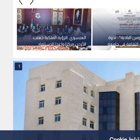
س البادية".. ندوة
العيسوي: الرؤية الملكية جعلت
إيرادا
ة الثقافة في جامعة
الأردن مركزا واعدا للاستثمار
1.728 مليار دولار بالنصف الأول
أحد
ونموذجا في الاعتدال
1
Cooki