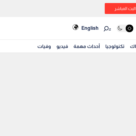
البث المباشر
English
اك
تكنولوجيا
أحداث مهمة
فيديو
وفيات