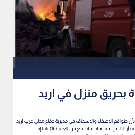
 بحريق منزل في اربد
ني بأن طواقم الإطفاء والإسعاف في مديرية دفاع مدني غرب اربد
تعاملت مساء اليوم مع حريق شب داخل منزل بمنطقة أرحابا، نتج عنه وفاة فتاة تبلغ من العمر (16)عاما إثر