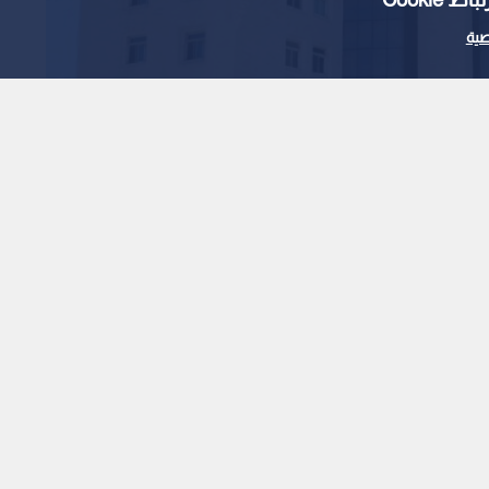
ية
صر دخول الأردنيين
بر تطبيق "سند"
1
x
0:00