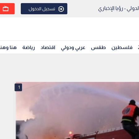
ولي - رؤيا الإخباري
تسجيل الدخول
فلسطين
طقس
عربي ودولي
اقتصاد
رياضة
هنا وهن
1