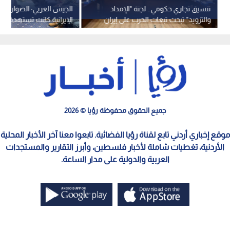
تنسيق تجاري حكومي.. لجنة "الإمداد
الجيش العربي: الصواريخ 
والتزويد" تبحث تبعات الحرب على إيران
الإيرانية كانت تستهدف م
وتقر إجراءات لضمان تدفق السلع
بحتة - فيديو
للأردنيين
جميع الحقوق محفوظة رؤيا © 2026
موقع إخباري أردني تابع لقناة رؤيا الفضائية. تابعوا معنا آخر الأخبار المحلية
الأردنية، تغطيات شاملة لأخبار فلسطين، وأبرز التقارير والمستجدات
العربية والدولية على مدار الساعة.