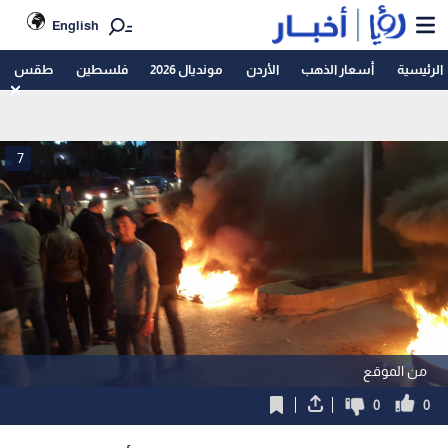
English
الرئيسية
أسعار الذهب
الأردن
مونديال 2026
فلسطين
طقس
7
من الموقع
0
0