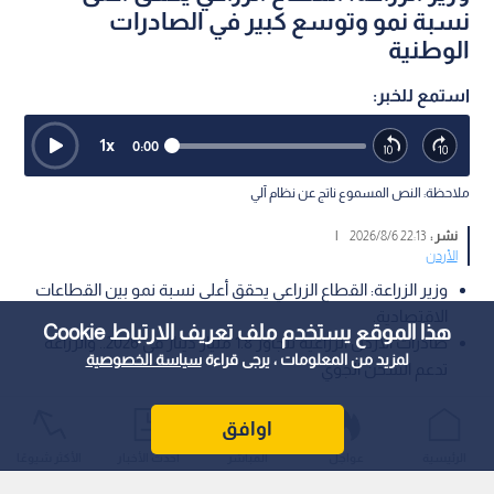
نسبة نمو وتوسع كبير في الصادرات
الوطنية
استمع للخبر:
1
x
0:00
ملاحظة: النص المسموع ناتج عن نظام آلي
نشر :
22:13 2026/8/6
|
الأردن
وزير الزراعة: القطاع الزراعي يحقق أعلى نسبة نمو بين القطاعات
الاقتصادية.
هذا الموقع يستخدم ملف تعريف الارتباط Cookie
صادرات الأردن الزراعية تتجاوز 1.8 مليار دينار في 2026.. والزراعة
لمزيد من المعلومات ، يرجى قراءة
سياسة الخصوصية
تدعم الشحن الجوي
أكد وزير الزراعة الدكتور صائب خريسات أن المزارع الأردني يشكل
اوافق
ركيزة أساسية من ركائز الأمن الغذائي، مشيرا إلى أن القطاع الزراعي
الرئيسية
عواجل
المباشر
أحدث الأخبار
الأكثر شيوعًا
حقق رغم التحديات أعلى نسبة نمو مع نهاية عام 2025 وحتى الربع