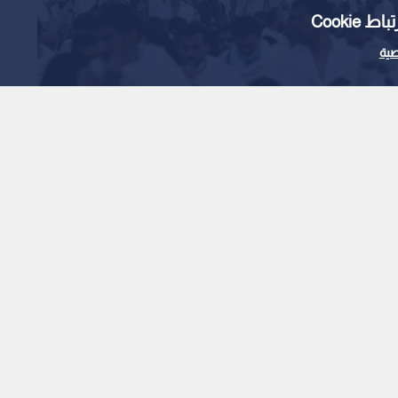
Cooki
ية
: وفاة حاجة أردنية في
1
x
0:00