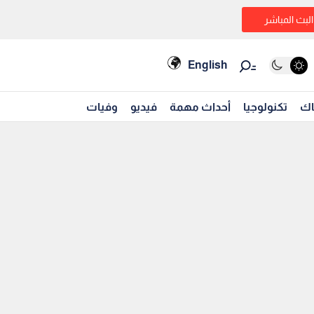
البث المباشر
English
اك
تكنولوجيا
أحداث مهمة
فيديو
وفيات