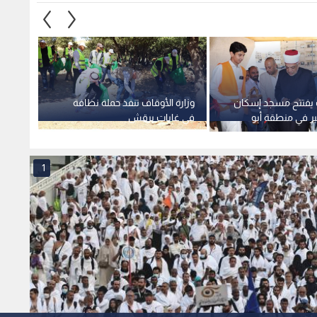
ف يفتتح مسجد إسكان
وزارة الأوقاف تنفذ حملة نظافة
مشروع 
بير في منطقة أبو
في غابات برقش
النفاي
1