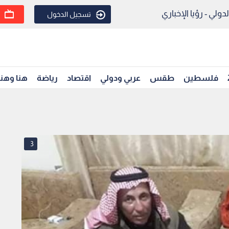
ولي - رؤيا الإخباري
تسجيل الدخول
فلسطين
طقس
عربي ودولي
اقتصاد
رياضة
هنا وهن
3