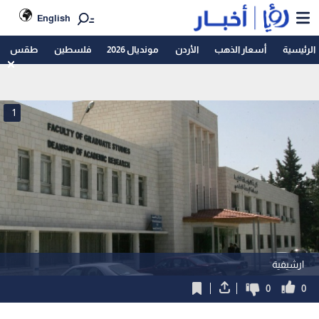
English
الرئيسية
أسعار الذهب
الأردن
مونديال 2026
فلسطين
طقس
1
ارشيفية
0
0