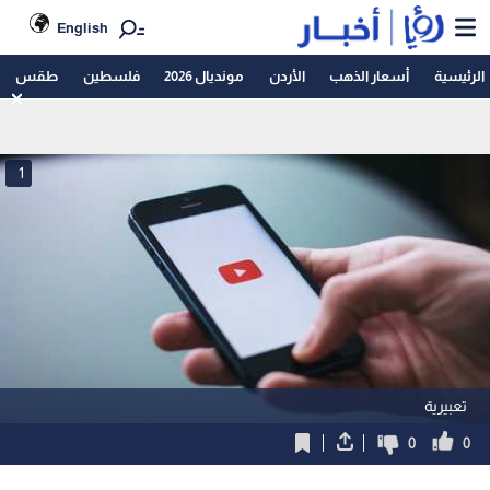
English
الرئيسية
أسعار الذهب
الأردن
مونديال 2026
فلسطين
طقس
1
تعبيرية
0
0