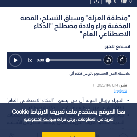
0
0
"منطقة العزلة" وسباق التسلح: القصة
المخفية وراء ولادة مصطلح "الذكاء
الاصطناعي العام"
استمع للخبر:
1
x
0:00
ملاحظة: النص المسموع ناتج عن نظام آلي
نشر :
13:14 2025/11/6
|
تكنولوجيا
الخبراء ورجال الدولة أن من يحقق "الذكاء الاصطناعي العام"
(AGI) أولا سيعزز سطوته في "حرب الذكاء الاصطناعي".
هذا الموقع يستخدم ملف تعريف الارتباط Cookie
جوبرود نشر ورقة بحثية سابقة لعصرها، ادعى فيها أن التقنيات
لمزيد من المعلومات ، يرجى قراءة
سياسة الخصوصية
الحديثة ستعيد تعريف الحروب بشكل يجعلها "أخطر من الأسلحة
النووية".