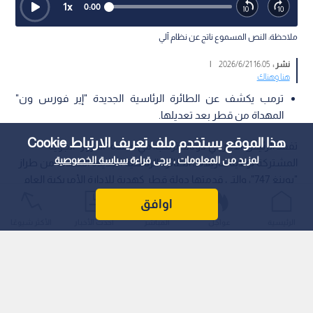
1
x
0:00
ملاحظة: النص المسموع ناتج عن نظام آلي
نشر :
16:05 2026/6/21
|
هنا وهناك
ترمب يكشف عن الطائرة الرئاسية الجديدة "إير فورس ون"
المهداة من قطر بعد تعديلها.
هذا الموقع يستخدم ملف تعريف الارتباط Cookie
تفقد الرئيس الأمريكي دونالد ترمب، في قاعدة "أندروز" الجوية
لمزيد من المعلومات ، يرجى قراءة
سياسة الخصوصية
المشتركة بولاية ماريلاند، الطائرة الرئاسية الجديدة المعدلة من طراز
"بوينغ 747"، والتي قدمتها دولة قطر كهدية للإدارة الأمريكية العام
الماضي، حيث وصفها بأنها "أفخم طائرة في العالم" وبمثابة "بيت
اوافق
أبيض طائر".
الرئيسية
عواجل
المباشر
أحدث الأخبار
الأكثر شيوعًا