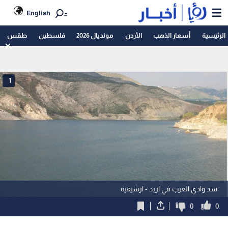
English
الرئيسية
أسعار الذهب
الأردن
مونديال 2026
فلسطين
طقس
1
سد وادي العرب في اربد - ارشيفية
0
0