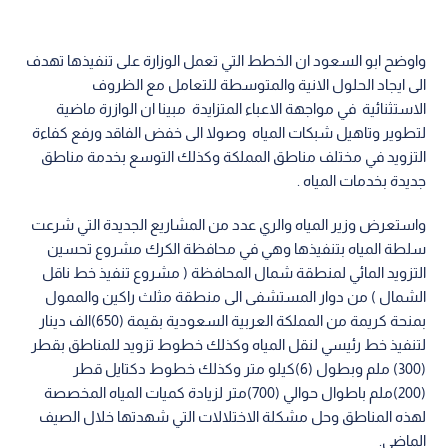
واوضح ابو السعود ان الخطط التي تعمل الوزارة على تنفيذها تهدف
الى ايجاد الحلول الانية والمتوسطة للتعامل مع الظروف
الاستثنائية في مواجهة الاعباء المتزايدة مبينا ان الوازرة ماضية
لتطوير وتاهيل شبكات المياه وصولا الى خفض الفاقد ورفع كفاءة
التزويد في مختلف مناطق المملكة وكذلك التوسع بخدمة مناطق
جديدة بخدمات المياه .
واستعرض وزير المياه والري عدد من المشاريع الجديدة التي شرعت
سلطة المياه بتنفيذها وهي في محافظة الكرك مشروع تحسين
التزويد المائي لمنطقة شمال المحافظة ( مشروع تنفيذ خط ناقل
الشمال ) من دوار المستشفى الى منطقة مثلث راكين والممول
بمنحة كريمة من المملكة العربية السعودية بقيمة (650)الف دينار
لتنفيذ خط رئيسي لنقل المياه وكذلك خطوط تزويد للمناطق بقطر
(300) ملم وبطول (6)كيلو متر وكذلك خطوط دكتايل قطر
(200)ملم باطوال حوالي (700)متر لزيادة كميات المياه المخصصة
لهذه المناطق وحل مشكلة الاختلالات التي شهدتها خلال الصيف
الماضي.