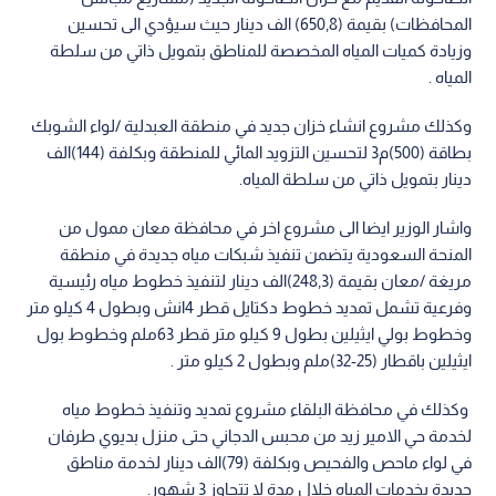
المحافظات) بقيمة (650,8) الف دينار حيث سيؤدي الى تحسين
وزيادة كميات المياه المخصصة للمناطق بتمويل ذاتي من سلطة
المياه .
وكذلك مشروع انشاء خزان جديد في منطقة العبدلية /لواء الشوبك
بطاقة (500)م3 لتحسين التزويد المائي للمنطقة وبكلفة (144)الف
دينار بتمويل ذاتي من سلطة المياه.
واشار الوزير ايضا الى مشروع اخر في محافظة معان ممول من
المنحة السعودية يتضمن تنفيذ شبكات مياه جديدة في منطقة
مريغة /معان بقيمة (248,3)الف دينار لتنفيذ خطوط مياه رئيسية
وفرعية تشمل تمديد خطوط دكتايل قطر 4انش وبطول 4 كيلو متر
وخطوط بولي ايثيلين بطول 9 كيلو متر قطر 63ملم وخطوط بول
ايثيلين باقطار (25-32)ملم وبطول 2 كيلو متر .
وكذلك في محافظة البلقاء مشروع تمديد وتنفيذ خطوط مياه
لخدمة حي الامير زيد من محبس الدجاني حتى منزل بديوي طرفان
في لواء ماحص والفحيص وبكلفة (79)الف دينار لخدمة مناطق
جديدة بخدمات المياه خلال مدة لا تتجاوز 3 شهور.