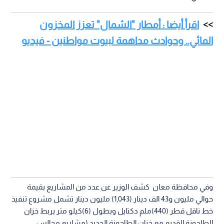
اقرأ أيضا : أمطار "الشمال" تعزز المخزون
المائي.. وحوادث مداهمة لبيوت مواطنين - فيديو
وفي محافظة معان كشف الوزير عن عدد من المشاريع بقيمة
حوالي مليون و43 الف دينار (1,043) مليون دينار تشمل مشروع تنفيذ
خط ناقل قطر (440)ملم دكتايل وبطول (6)كيلو متر يربط خزان
الطاحونة القديم مع خزان الطاحونة الجديد (مشاريع مجالس