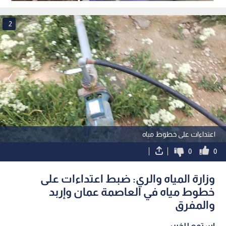
لمحافظات الجنوب
سحاب
2
اعتداءات على خطوط مياه
0
0
وزارة المياه والري: ضبط اعتداءات على
خطوط مياه في العاصمة عمان وإربد
والمفرق
استمع للخبر: