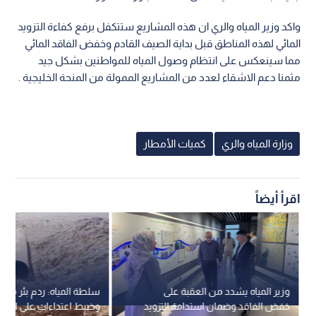
واكد وزير المياه والري ان هذه المشاريع ستتكفل برفع كفاءة التزويد
المائي لهذه المناطق قبل بداية الصيف القادم وخفض الفاقد المائي
مما سينعكس على انتظام وصول المياه للمواطنين بشكل جيد
مثمنا دعم الاشقاء لعدد من المشاريع الممولة من المنحة الخليجية .
وزارة المياه والري
كميات الأمطار
اقرأ أيضاً
وزير المياه يشدد من العقبة على
سلطة المياه: ردم بئر مخال
خفض الفاقد وضمان استدامة التزويد
وضبط اعتداءات على الخ