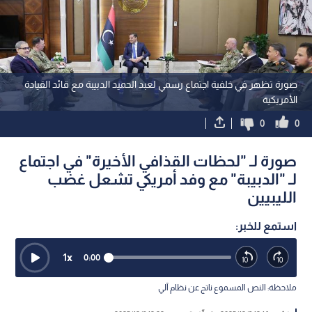
صورة تظهر في خلفية اجتماع رسمي لعبد الحميد الدبيبة مع قائد القيادة
الأمريكية
0
0
صورة لـ "لحظات القذافي الأخيرة" في اجتماع
لـ "الدبيبة" مع وفد أمريكي تشعل غضب
الليبيين
استمع للخبر:
1
x
0:00
ملاحظة: النص المسموع ناتج عن نظام آلي