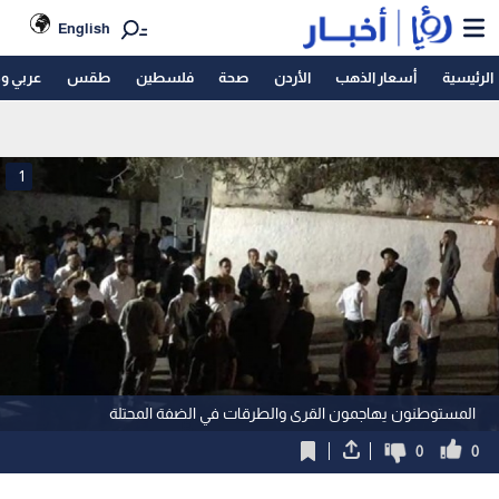
English
الرئيسية
أسعار الذهب
الأردن
صحة
فلسطين
طقس
عربي و
1
المستوطنون يهاجمون القرى والطرقات في الضفة المحتلة
0
0