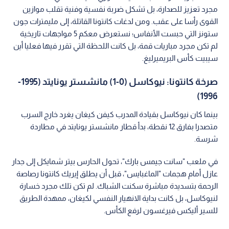
مجرد تعزيز للصدارة، بل تشكل ضربة نفسية وفنية تقلب موازين
القوى رأسا على عقب. ومن لدغات كانتونا القاتلة، إلى مليمترات جون
ستونز التي حبست الأنفاس؛ نستعرض معكم 5 مواجهات تاريخية
لم تكن مجرد مباريات قمة، بل كانت اللحظة التي تقرر فيها فعليا أين
سيبيت كأس البريميرليغ.
صرخة كانتونا: نيوكاسل (0-1) مانشستر يونايتد (1995-
1996)
بينما كان نيوكاسل بقيادة المدرب كيفن كيغان يغرد خارج السرب
متصدرا بفارق 12 نقطة، بدأ قطار مانشستر يونايتد في مطاردة
شرسة.
في ملعب "سانت جيمس بارك"، تحول الحارس بيتر شمايكل إلى جدار
عازل أمام هجمات "الماغبايس"، قبل أن يطلق إيريك كانتونا رصاصة
الرحمة بتسديدة مباشرة سكنت الشباك. لم تكن تلك مجرد خسارة
لنيوكاسل، بل كانت بداية الانهيار النفسي لكيغان، ممهدة الطريق
للسير أليكس فيرغسون لرفع الكأس.