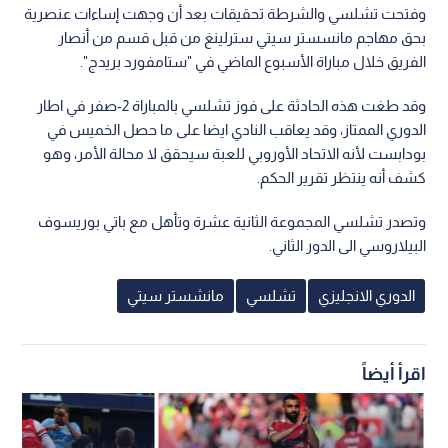
وفتحت تشلسي والشرطة تحقيقات بعد أن وجهت إساءات عنصرية
بحق مهاجم مانسستر سيتي سترلينغ من قبل قسم من أنصار
الفريق خلال مباراة الأسبوع الماضي في "ستامفورد بريدج".
وقد طغت هذه الحادثة على فوز تشلسي بالمباراة 2-صفر في اطار
الدوري الممتاز، وقد يعاقب النادي ايضا على ما حصل الخميس في
بودابست لأنه الاتحاد الأوروبي للعبة سيحقق لا محالة الأمر، وهو
كشف أنه ينتظر تقرير الحكم.
وتصدر تشلسي المجموعة الثانية عشرة وتأهل مع باتي بوريسوف
البيلاروسي الى الدور الثاني.
الدوري الانجليزي
تشلسي
مانشستر سيتي
اقرأ أيضاً