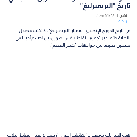
تاريخ "البريميرليغ"
نشر :
12:54 2026/4/19
|
رياضة
في تاريخ الدوري الإنجليزي الممتاز "البريميرليغ"، لا تكتب فصول
النهاية دائما عبر تجميع النقاط بنفس طويل، بل تحسم أحيانا في
تسعين دقيقة من مواجهات "كسر العظم".
هذه المباريات توصف بـ "نهائيات الدوري"؛ حيث لا تعني النقاط الثلاث