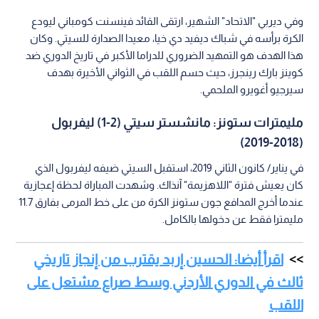
وفي ديربي "الاتحاد" الشهير، ارتقى القائد فينسنت كومباني ليودع
الكرة برأسه في شباك ديفيد دي خيا، معيدا الصدارة للسيتي. وكان
هذا الهدف هو التمهيد الضروري للدراما الأكبر في تاريخ الدوري ضد
كوينز بارك رينجرز، حيث حسم اللقب في الثواني الأخيرة بهدف
سيرجيو أغويرو الملحمي.
مليمترات ستونز: مانشستر سيتي (2-1) ليفربول
(2018-2019)
في يناير/ كانون الثاني 2019، استقبل السيتي ضيفه ليفربول الذي
كان يعيش فترة "اللاهزيمة" آنذاك. وشهدت المباراة لحظة إعجازية
عندما أخرج المدافع جون ستونز الكرة من على خط المرمى بفارق 11.7
مليمترا فقط عن دخولها بالكامل.
اقرأ أيضا: الحسين إربد يقترب من إنجاز تاريخي
ثالث في الدوري الأردني وسط صراع مشتعل على
اللقب