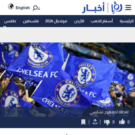
English
الرئيسية
أسعار الذهب
الأردن
مونديال 2026
فلسطين
طقس
1
لقطة لجمهور تشلسي
0
0