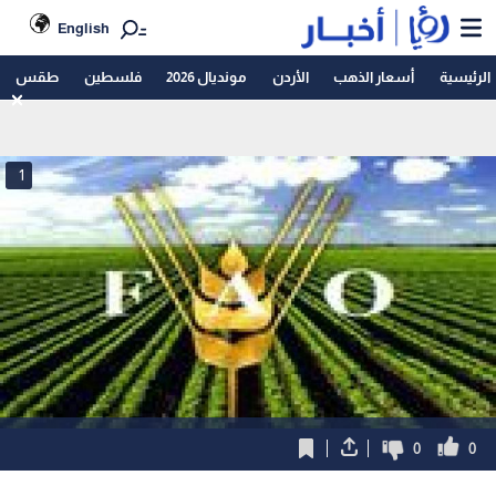
English
الرئيسية
أسعار الذهب
الأردن
مونديال 2026
فلسطين
طقس
1
0
0