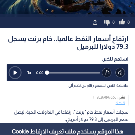
0
0
ارتفاع أسعار النفط عالميا.. خام برنت يسجل
79.3 دولارا للبرميل
استمع للخبر:
1
x
0:00
ملاحظة: النص المسموع ناتج عن نظام آلي
نشر :
6:58 2026/8/6
|
اقتصاد
سجلت أسعار نفط خام "برنت"، ارتفاعا في التداولات الـحية، ليصل
سعر الـبرميل إلى 79.3 دولار أمريكي.
هذا الموقع يستخدم ملف تعريف الارتباط Cookie