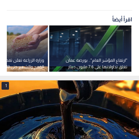
اقرأ أيضاً
"ارتفاع المؤشر العام".. بورصة عمان
وزارة الزراعة تعلن تمديد ف
تغلق تداولاتها على 7.6 مليون دينار
القمح والشعير حتى 13 آب
1