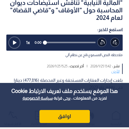
"المالية النيابية" تناقش استيضاحات ديوان
المحاسبة حول "الأوقاف" و"قاضي القضاة"
لعام 2024
استمع للخبر:
1
x
0:00
ملاحظة: النص المسموع ناتج عن نظام آلي
نشر :
13:42 2026/1/25
|
آخر تحديث :
15:25 2026/1/25
الأردن
بلغت إيجارات العقارات المستحقة وغير المحصلة (477,816) دينارا
حتى نهاية عام 2023.
هذا الموقع يستخدم ملف تعريف الارتباط Cookie
لمزيد من المعلومات ، يرجى قراءة
سياسة الخصوصية
اوافق
الرئيسية
عواجل
المباشر
أحدث الأخبار
الأكثر شيوعًا