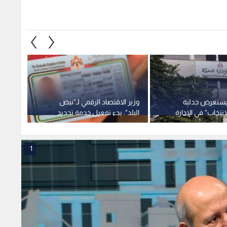
 يستعرض جدلية
وزير الاقتصاد الرقمي لـ"نبض
وزير ا
لانتخاب" في الإدارة
البلد": بدء تفعيل خدمة تجديد
البلد"
راسة لـ "راصد" تكشف
رخصة المركبة عبر تطبيق "سند"
00%
202-فيديو
إلكترونيا الثلاثاء -فيديو
بنهاية عام 6
1