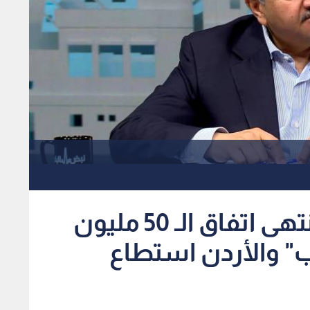
الناصر لـ "نبض البلد": انتهى اتفاق الـ 50 مليون
" والأردن استطاع