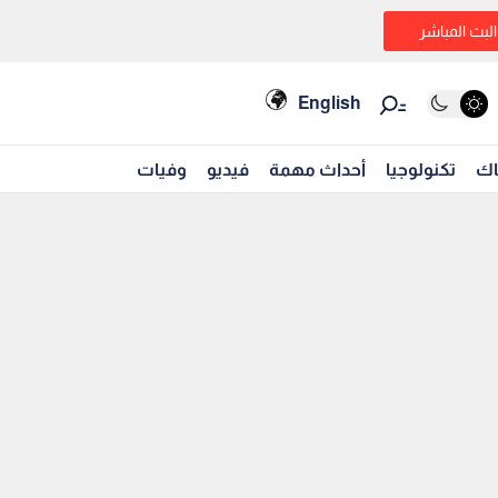
البث المباشر
English
اك
تكنولوجيا
أحداث مهمة
فيديو
وفيات