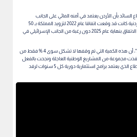
باع السائد بأن الأردن يعتمد في أمنه المائي على الجانب
الإسرائيلي هو "انطباع خاطئ"، كاشفا أن الحكومة الأردنية كانت قد وقعت اتفاقا عام 2022 لتزويد المملكة بـ 50
مليون متر مكعب سنويا لمدة 3 سنوات، وانتهى هذا الاتفاق بنهاية عام 2025 دون رغبة من الجانب الإسرائيلي في
وأوضح الناصر، خلال استضافته في برنامج "نبض البلد"، أن هذه الكمية التي تم وقفها لا تشكل سوى 4 % فقط من
دنية نفذت مجموعة من المشاريع الوطنية العاجلة ونجحت بالفعل
في تعويض هذا النقص كاملا، مما يعكس مناعة القطاع الذي يعتمد برامج استثمارية دورية كل 5 سنوات لرفد