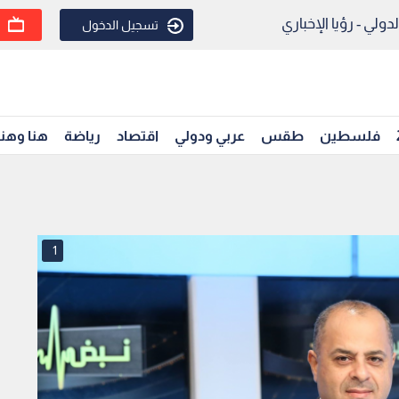
ولي - رؤيا الإخباري
تسجيل الدخول
فلسطين
طقس
عربي ودولي
اقتصاد
رياضة
هنا وهن
1