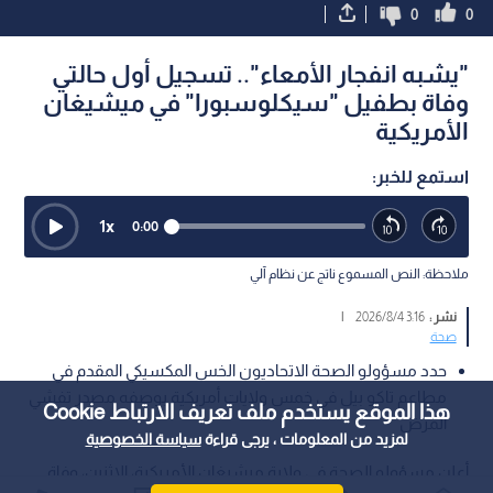
0
0
"يشبه انفجار الأمعاء".. تسجيل أول حالتي
وفاة بطفيل "سيكلوسبورا" في ميشيغان
الأمريكية
استمع للخبر:
1
x
0:00
ملاحظة: النص المسموع ناتج عن نظام آلي
نشر :
3:16 2026/8/4
|
صحة
حدد مسؤولو الصحة الاتحاديون الخس المكسيكي المقدم في
مطاعم تاكو بيل في خمس ولايات أمريكية بوصفه مصدر تفشي
هذا الموقع يستخدم ملف تعريف الارتباط Cookie
المرض
لمزيد من المعلومات ، يرجى قراءة
سياسة الخصوصية
أعلن مسؤولو الصحة في ولاية ميشيغان الأمريكية، الاثنين، وفاة