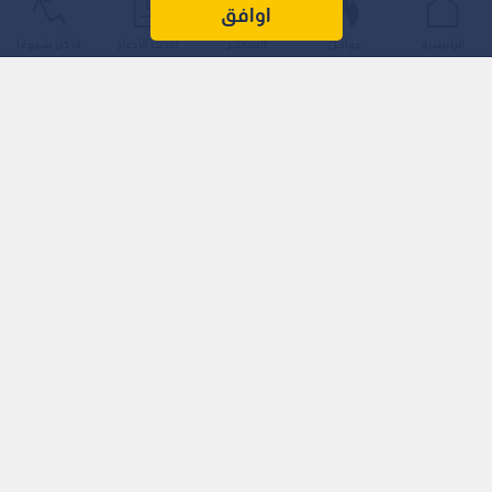
شخصين بسبب تفشي مرض السيكلوسبورا في الولاية، في أول
اوافق
حالتي وفاة مؤكدتين في الولايات المتحدة ترتبطان بهذا الطفيل
الرئيسية
عواجل
المباشر
أحدث الأخبار
الأكثر شيوعًا
المجهري.
وقالت وزارة الصحة والخدمات الإنسانية في ميشيغان إن الشخصين
كانا يعانيان من مشكلات صحية سابقة، ومن المرجح أن المرض
المعوي والجفاف ساهما في تدهور حالتيهما.
وأضافت الوزارة أنها لن تقدم أي معلومات إضافية بشأن الوفيات.