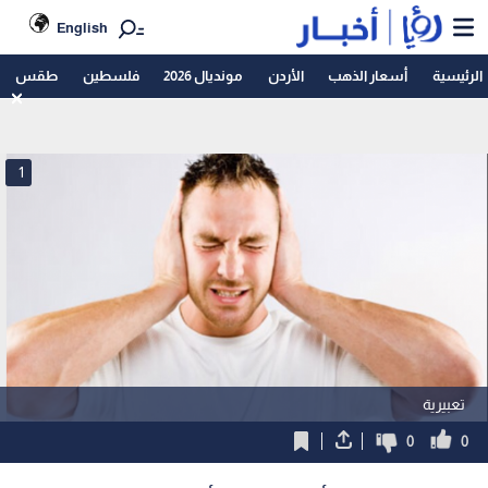
English
الرئيسية
أسعار الذهب
الأردن
مونديال 2026
فلسطين
طقس
1
تعبيرية
0
0