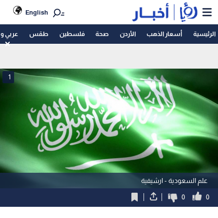
English
الرئيسية
أسعار الذهب
الأردن
صحة
فلسطين
طقس
عربي و
1
علم السعودية - ارشيفية
0
0