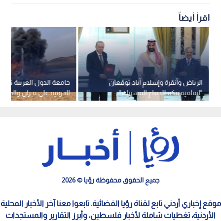
اقرأ أيضاً
الرياض وأنقرة وإسلام آباد توقعان
جامعة الدول العربية تدي
"اتفاقية مكة للدفاع المشترك"
الحوثية على نجران والمواق
باليمن
جميع الحقوق محفوظة رؤيا © 2026
موقع إخباري أردني تابع لقناة رؤيا الفضائية. تابعوا معنا آخر الأخبار المحلية
الأردنية، تغطيات شاملة لأخبار فلسطين، وأبرز التقارير والمستجدات