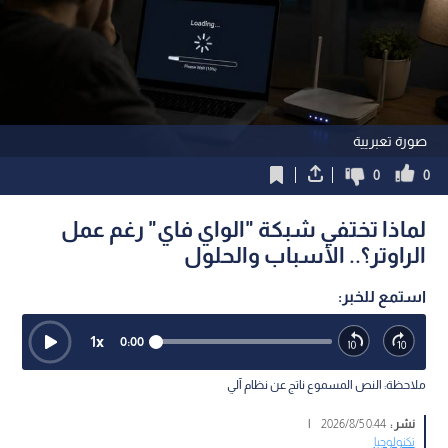
صورة تعبريية
0
0
لماذا تختفي شبكة "الواي فاي" رغم عمل
الراوتر؟.. الأسباب والحلول
استمع للخبر:
1
x
0:00
ملاحظة: النص المسموع ناتج عن نظام آلي
نشر :
0:44 2026/8/5
|
تكنولوجيا