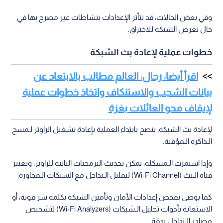
وفي بعض الحالات، قد تتأثر الإعدادات بنشاطات غير مصرح بها في
حال تعرض الشبكة للاختراق.
خطوات عملية لإعادة بث الشبكة
اقرأ أيضا: رحال: العالم مطالب بالابتعاد عن
بيانات الشجب والاستنكاف واتخاذ خطوات عملية
لإيقاف محو العائلات بغزة
لإعادة بث الشبكة، ينصح بابتداء العملية بإعادة تشغيل الراوتر لـمسح
الـذاكرة الـمؤقتة.
وإذا استمرت الـمشكلة، يمكن تحديث البرمجيات الثابتة للراوتر، وتغيير
قناة الـبث (Wi-Fi Channel) لتقليل الـتداخل مع الشبكات الـمجاورة.
كما يوصى بفحص إعدادات الأمان وتأمين الشبكة بكلمة سر قوية، أو
الاستعانة بأدوات تحليل الـشبكات (Wi-Fi Analyzers) لتشخيص
مصادر الـتداخل بدقة.