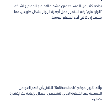
يواجه كثير من الـمستخدمين مشكلة الاختفاء الـمفاجئ لشبكة
"الواي فاي" رغم استمرار عمل أجهزة الراوتر بشكل طبيعي، مما
يسبب إرباكا في أداء الـمهام اليومية.
وأكد تقرير لموقع "Softhandtech" الـتقني أن فهم العوامل
الـمسببة يعد الخطوة الأولى لتشخيص العطل وإعادة بث الإشارة
بكفاءة.