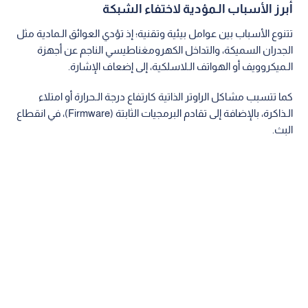
أبرز الأسباب الـمؤدية لاختفاء الشبكة
تتنوع الأسباب بين عوامل بيئية وتقنية؛ إذ تؤدي العوائق الـمادية مثل
الجدران السميكة، والتداخل الكهرومغناطيسي الناجم عن أجهزة
الـميكروويف أو الهواتف الـلاسلكية، إلى إضعاف الإشارة.
كما تتسبب مشاكل الراوتر الذاتية كارتفاع درجة الـحرارة أو امتلاء
الـذاكرة، بالإضافة إلى تقادم البرمجيات الثابتة (Firmware)، في انقطاع
البث.