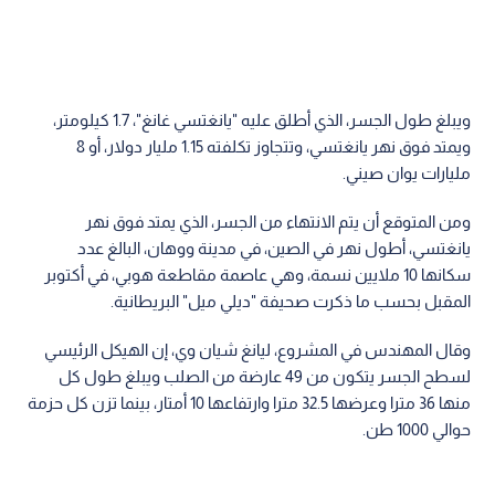
ويبلغ طول الجسر، الذي أطلق عليه "يانغتسي غانغ"، 1.7 كيلومتر،
ويمتد فوق نهر يانغتسي، وتتجاوز تكلفته 1.15 مليار دولار، أو 8
مليارات يوان صيني.
ومن المتوقع أن يتم الانتهاء من الجسر، الذي يمتد فوق نهر
يانغتسي، أطول نهر في الصين، في مدينة ووهان، البالغ عدد
سكانها 10 ملايين نسمة، وهي عاصمة مقاطعة هوبي، في أكتوبر
المقبل بحسب ما ذكرت صحيفة "ديلي ميل" البريطانية.
وقال المهندس في المشروع، ليانغ شيان وي، إن الهيكل الرئيسي
لسطح الجسر يتكون من 49 عارضة من الصلب ويبلغ طول كل
منها 36 مترا وعرضها 32.5 مترا وارتفاعها 10 أمتار، بينما تزن كل حزمة
حوالي 1000 طن.