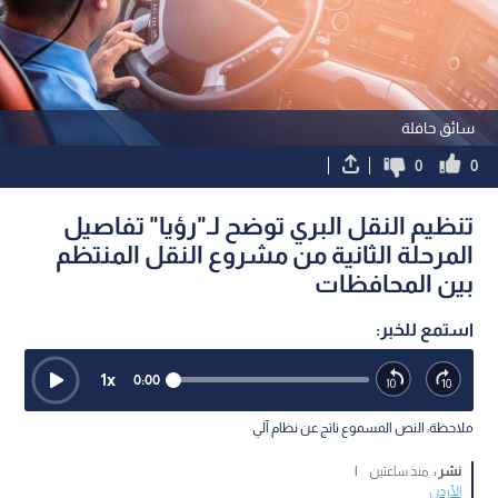
سائق حافلة
0
0
تنظيم النقل البري توضح لـ"رؤيا" تفاصيل
المرحلة الثانية من مشروع النقل المنتظم
بين المحافظات
استمع للخبر:
1
x
0:00
ملاحظة: النص المسموع ناتج عن نظام آلي
نشر :
منذ ساعتين
|
الأردن