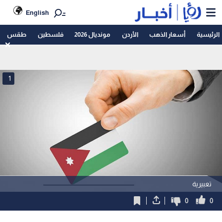
English
الرئيسية
أسعار الذهب
الأردن
مونديال 2026
فلسطين
طقس
1
تعبيرية
0
0