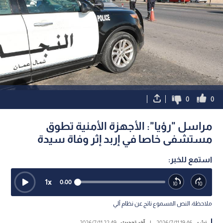
0
0
مراسل "رؤيا": الأجهزة الأمنية تطوق
مستشفى خاصا في إربد إثر وفاة سيدة
استمع للخبر:
1
x
0:00
ملاحظة: النص المسموع ناتج عن نظام آلي
نشر :
19:46 2026/7/11
|
آخر تحديث :
22:49 2026/7/11