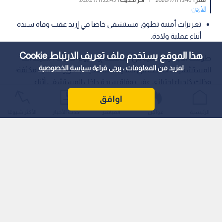
الأردن
تعزيزات أمنية تطوق مستشفى خاصا في إربد عقب وفاة سيدة
أثناء عملية ولادة.
هذا الموقع يستخدم ملف تعريف الارتباط Cookie
طوقت الأجهزة الأمنية في محافظة إربد، يوم السبت ، محيط أحد
لمزيد من المعلومات ، يرجى قراءة
سياسة الخصوصية
المستشفيات الخاصة في المدينة، مستعينة بتعزيزات أمنية مكثفة؛
وذلك كإجراء احترازي عقب وفاة سيدة داخل المستشفى أثناء
خضوعها لعملية ولادة.
اوافق
الرئيسية
عواجل
المباشر
أحدث الأخبار
الأكثر شيوعًا