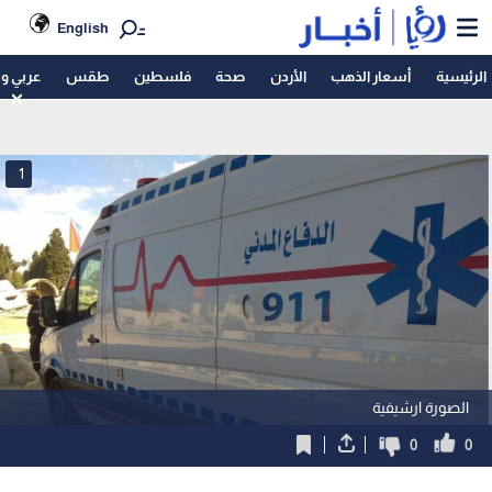
English
الرئيسية
أسعار الذهب
الأردن
صحة
فلسطين
طقس
عربي و
1
الصورة ارشيفية
0
0