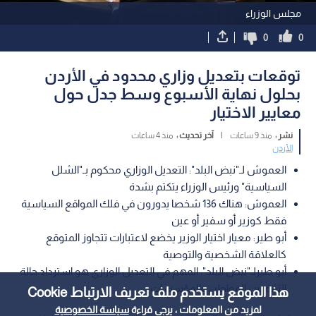
مجلس الوزراء
0
0
توقعات بتعديل وزاري محدود في الأردن
بحلول نهاية الأسبوع وسط جدل حول
معايير الاختيار
نشر :
منذ 9 ساعات
|
آخر تحديث :
منذ 4 ساعات
الأردن
العموش لـ"نبض البلد": التعديل الوزاري محكوم بـ"الشلل
السياسية" ورئيس الوزراء يتكتم بشدة
العموش: هناك 136 شخصا يدورون في فلك المواقع السياسية
فقط كوزير أو سفير أو عين
أبو طير: معيار اختيار الوزير يخضع لاعتبارات تتجاوز المتوقع
كالعلاقة الشخصية والتوصية
أبو طيرلـ"نبض البلد": المهم في التعديل الوزاري هو استرداد حالة
الثقة بين المواطن والمؤسسات
هذا الموقع يستخدم ملف تعريف الارتباط Cookie
لمزيد من المعلومات ، يرجى قراءة
سياسة الخصوصية