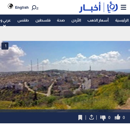
English
الرئيسية
أسعار الذهب
الأردن
صحة
فلسطين
طقس
عربي و
1
0
0